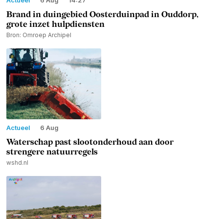
Actueel
6 Aug
14:27
Brand in duingebied Oosterduinpad in Ouddorp,
grote inzet hulpdiensten
Bron: Omroep Archipel
Actueel
6 Aug
Waterschap past slootonderhoud aan door
strengere natuurregels
wshd.nl