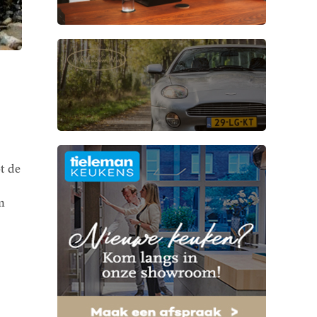
t de
m