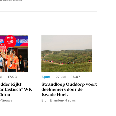
ul
17:03
Sport
27 Jul
16:07
dder kijkt
Strandloop Ouddorp voert
fantastisch” WK
deelnemers door de
China
Kwade Hoek
n-Nieuws
Bron: Eilanden-Nieuws