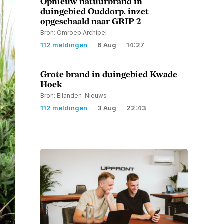
Opnieuw natuurbrand in
duingebied Ouddorp, inzet
opgeschaald naar GRIP 2
Bron: Omroep Archipel
112 meldingen
6 Aug
14:27
Grote brand in duingebied Kwade
Hoek
Bron: Eilanden-Nieuws
112 meldingen
3 Aug
22:43