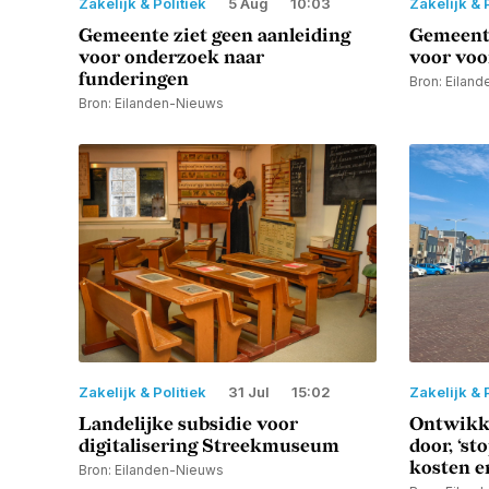
Zakelijk & Politiek
5 Aug
10:03
Zakelijk & 
Gemeente ziet geen aanleiding
Gemeente
voor onderzoek naar
voor voo
funderingen
Bron: Eilan
Bron: Eilanden-Nieuws
Zakelijk & Politiek
31 Jul
15:02
Zakelijk & 
Landelijke subsidie voor
Ontwikke
digitalisering Streekmuseum
door, ‘st
kosten en
Bron: Eilanden-Nieuws