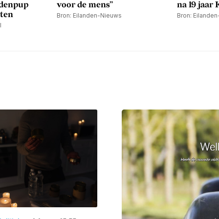
ndenpup
voor de mens”
na 19 jaar
sten
Bron: Eilanden-Nieuws
Bron: Eilande
l