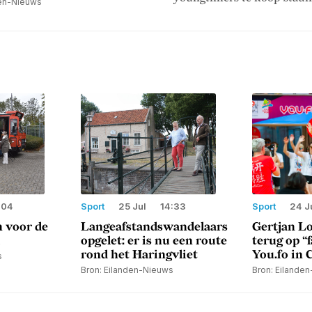
den-Nieuws
:04
Sport
25 Jul
14:33
Sport
24 J
n voor de
Langeafstandswandelaars
Gertjan Lo
opgelet: er is nu een route
terug op “
rond het Haringvliet
You.fo in 
s
Bron: Eilanden-Nieuws
Bron: Eilande