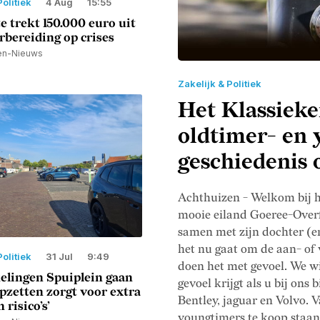
Politiek
4 Aug
15:55
 trekt 150.000 euro uit
rbereiding op crises
den-Nieuws
Zakelijk & Politiek
Het Klassieke
oldtimer- en 
geschiedenis 
Achthuizen - Welkom bij h
mooie eiland Goeree-Overf
samen met zijn dochter (en
het nu gaat om de aan- of 
Politiek
31 Jul
9:49
doen het met gevoel. We w
lingen Spuiplein gaan
gevoel krijgt als u bij ons 
opzetten zorgt voor extra
Bentley, jaguar en Volvo. 
 risico’s’
youngtimers te koop staan