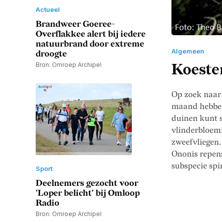
Actueel
Brandweer Goeree-
Overflakkee alert bij iedere
natuurbrand door extreme
Algemeen
droogte
Bron: Omroep Archipel
Koeste
Op zoek naar 
maand hebben 
duinen kunt s
vlinderbloemi
zweefvliegen.
Ononis repen
subspecie spi
Sport
Deelnemers gezocht voor
'Loper belicht' bij Omloop
Radio
Bron: Omroep Archipel