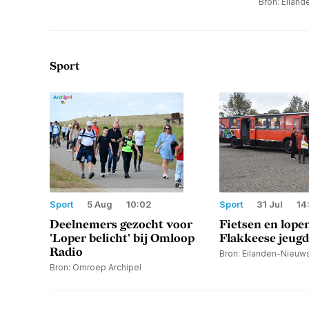
Bron: Eilan
Sport
Sport
5 Aug
10:02
Sport
31 Jul
14
Deelnemers gezocht voor
Fietsen en lope
'Loper belicht' bij Omloop
Flakkeese jeugd
Radio
Bron: Eilanden-Nieuw
Bron: Omroep Archipel