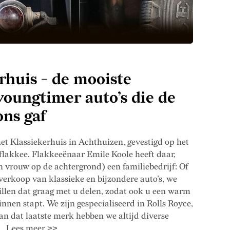
rhuis - de mooiste
youngtimer auto’s die de
ons gaf
et Klassiekerhuis in Achthuizen, gevestigd op het
lakkee. Flakkeeënaar Emile Koole heeft daar,
 vrouw op de achtergrond) een familiebedrijf: Of
verkoop van klassieke en bijzondere auto’s, we
illen dat graag met u delen, zodat ook u een warm
binnen stapt. We zijn gespecialiseerd in Rolls Royce,
Van dat laatste merk hebben we altijd diverse
.. Lees meer >>