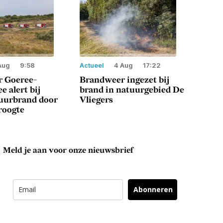
Aug
9:58
Actueel
4 Aug
17:22
 Goeree-
Brandweer ingezet bij
e alert bij
brand in natuurgebied De
tuurbrand door
Vliegers
roogte
Meld je aan voor onze nieuwsbrief
Abonneren