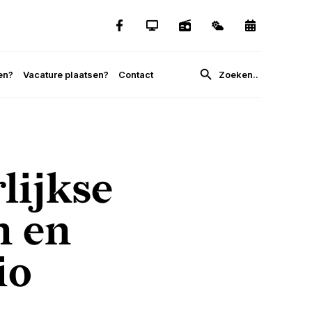
en?
Vacature plaatsen?
Contact
lijkse
n en
io