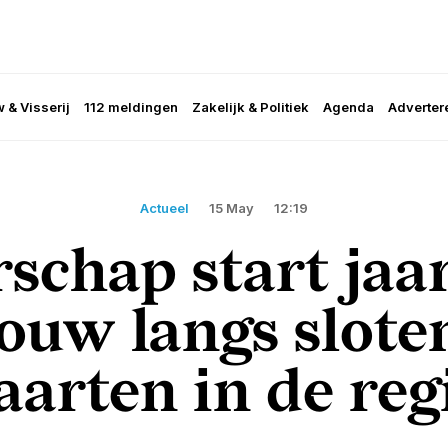
 & Visserij
112 meldingen
Zakelijk & Politiek
Agenda
Adverter
Actueel
15 May
12:19
schap start jaar
ouw langs slote
aarten in de reg