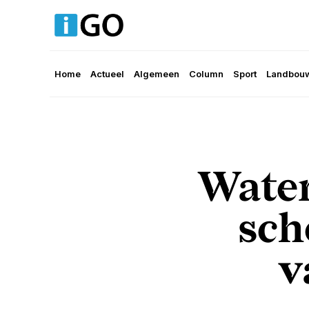
Home
Actueel
Algemeen
Column
Sport
Landbouw
Water
sch
v