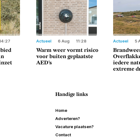
14:27
Actueel
6 Aug
11:28
Actueel
5 
ebied
Warm weer vormt risico
Brandweer
in
voor buiten geplaatste
Overflakke
inzet
AED's
iedere na
extreme d
Handige links
Home
Adverteren?
Vacature plaatsen?
Contact