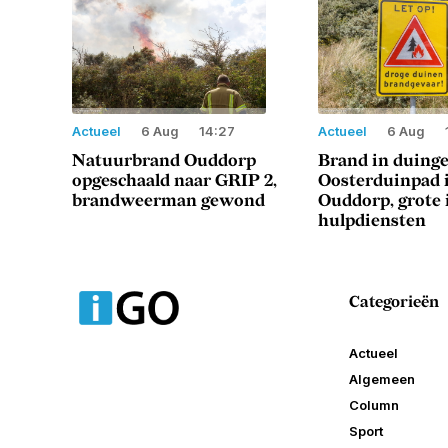
Actueel
6 Aug
14:27
Actueel
6 Aug
Natuurbrand Ouddorp
Brand in duing
opgeschaald naar GRIP 2,
Oosterduinpad 
brandweerman gewond
Ouddorp, grote 
hulpdiensten
Categorieën
Actueel
Algemeen
Column
Sport