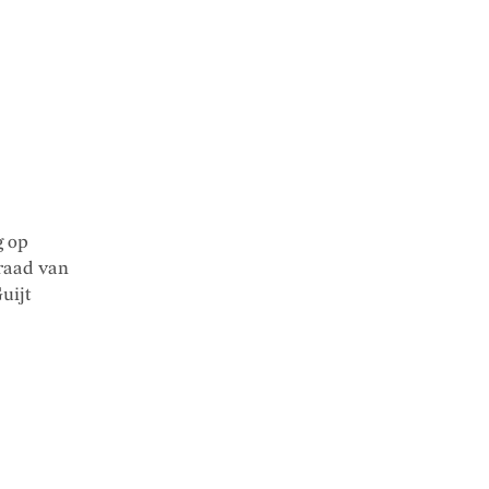
g op
eraad van
uijt