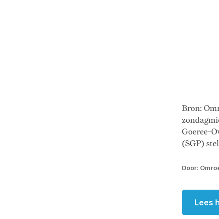
Bron: Omr
zondagmid
Goeree-Ov
(SGP) stel
Door: Omroe
Lees h