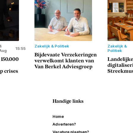
4
Zakelijk & Politiek
Zakelijk &
15:55
Aug
Politiek
Bijdevaate Verzekeringen
 150.000
Landelijke
verwelkomt klanten van
digitaliser
Van Berkel Adviesgroep
p crises
Streekmu
Handige links
Home
Adverteren?
Vacature plaatsen?