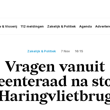
 & Visserij
112 meldingen
Zakelijk & Politiek
Agenda
Adverter
Zakelijk & Politiek
7 Nov
16:15
Vragen vanuit
enteraad na st
Haringvlietbru