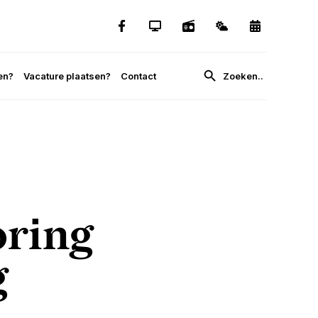
en?
Vacature plaatsen?
Contact
oring
g