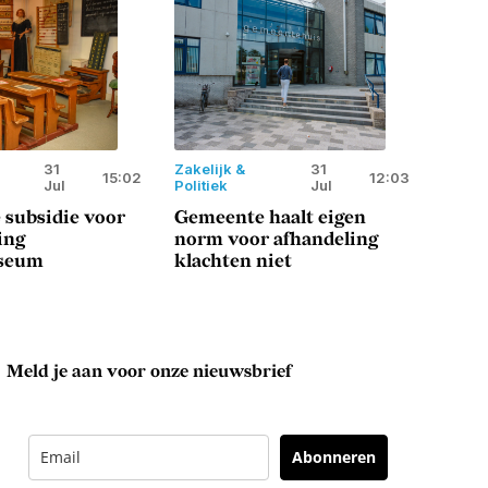
31
Zakelijk &
31
15:02
12:03
Jul
Politiek
Jul
 subsidie voor
Gemeente haalt eigen
ing
norm voor afhandeling
seum
klachten niet
Meld je aan voor onze nieuwsbrief
Abonneren