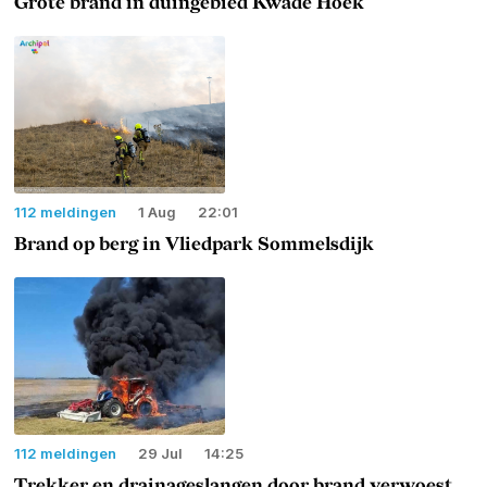
Grote brand in duingebied Kwade Hoek
112 meldingen
1 Aug
22:01
Brand op berg in Vliedpark Sommelsdijk
112 meldingen
29 Jul
14:25
Trekker en drainageslangen door brand verwoest