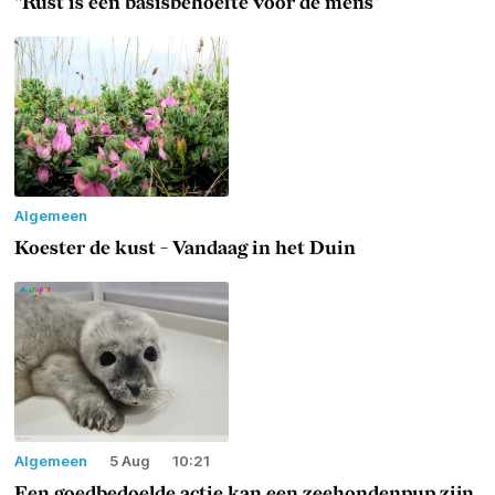
“Rust is een basisbehoefte voor de mens”
Algemeen
Koester de kust - Vandaag in het Duin
Algemeen
5 Aug
10:21
Een goedbedoelde actie kan een zeehondenpup zijn