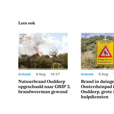
Lees ook
Actueel
6 Aug
14:27
Actueel
6 Aug
Natuurbrand Ouddorp
Brand in duing
opgeschaald naar GRIP 2,
Oosterduinpad 
brandweerman gewond
Ouddorp, grote 
hulpdiensten