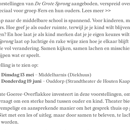
orstellingen van
De Grote Sprong
aangeboden, verspreid over
eciaal voor groep 8’ers en hun ouders. Lees meer >>
ap naar de middelbare school is spannend. Voor kinderen, 
s. Hoe geef je als ouder ruimte, terwijl je je kind wilt blijven
n? En hoe laat je als kind merken dat je je eigen keuzes wi
Sprong
laat op luchtige én rake wijze zien hoe je elkaar blijft
de vol verandering. Samen kijken, samen lachen en misschien
ijpen wat er speelt.
lling is te zien op:
Dinsdag 13 mei
– Middelharnis (Diekhuus)
Donderdag 19 juni
– Ouddorp (Strandtheater de Houten Kaap
te Goeree-Overflakkee investeert in deze voorstellingen, om
vraagt om een sterke band tussen ouder en kind. Theater bie
rempelige en aansprekende manier om het gesprek thuis op 
iet met een les of uitleg, maar door samen te beleven, te la
e worden.