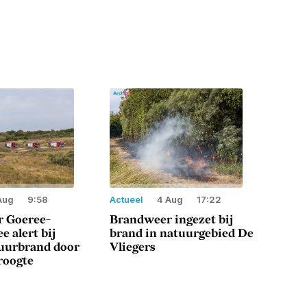
Aug
9:58
Actueel
4 Aug
17:22
 Goeree-
Brandweer ingezet bij
e alert bij
brand in natuurgebied De
tuurbrand door
Vliegers
roogte