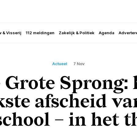
 & Visserij
112 meldingen
Zakelijk & Politiek
Agenda
Adverter
Actueel
7 Nov
 Grote Sprong: 
kste afscheid va
school – in het t