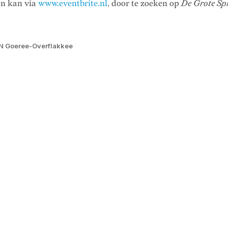
n kan via
www.eventbrite.nl
, door te zoeken op
De Grote Sp
N Goeree-Overflakkee