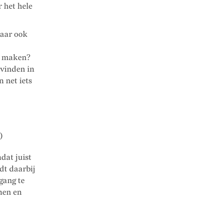
 het hele
maar ook
lt maken?
 vinden in
 net iets
)
dat juist
dt daarbij
gang te
chen en