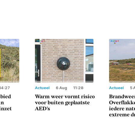
14:27
Actueel
6 Aug
11:28
Actueel
5 
ebied
Warm weer vormt risico
Brandweer
in
voor buiten geplaatste
Overflakke
inzet
AED's
iedere na
extreme d