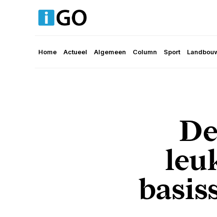
Home
Actueel
Algemeen
Column
Sport
Landbouw
De
leu
basis