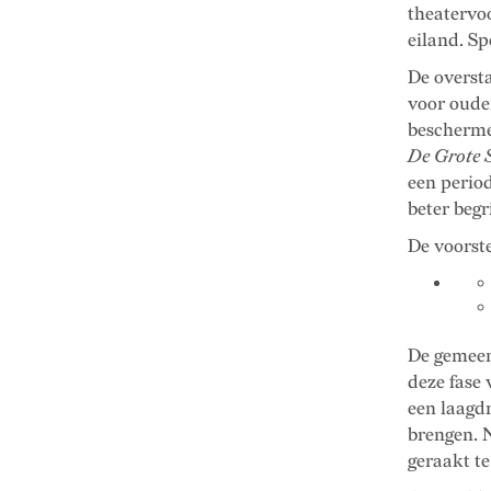
theatervo
eiland. Sp
De overst
voor ouder
bescherme
De Grote 
een perio
beter begr
De voorste
De gemeen
deze fase 
een laagd
brengen. N
geraakt t