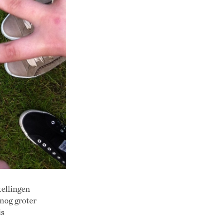
tellingen
nog groter
is