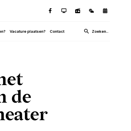
en?
Vacature plaatsen?
Contact
het
n de
heater