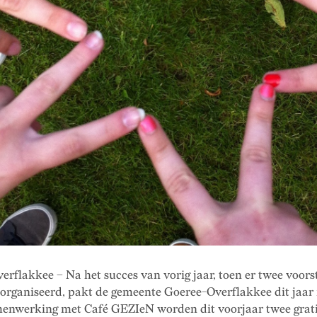
rflakkee – Na het succes van vorig jaar, toen er twee voors
organiseerd, pakt de gemeente Goeree-Overflakkee dit jaar 
amenwerking met Café GEZIeN worden dit voorjaar twee grat