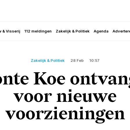
 & Visserij
112 meldingen
Zakelijk & Politiek
Agenda
Adverter
Zakelijk & Politiek
28 Feb
10:57
nte Koe ontvang
voor nieuwe
voorzieningen