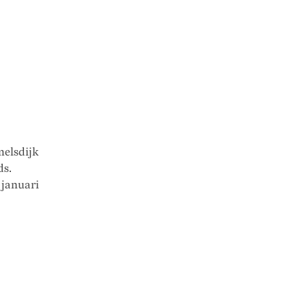
melsdijk
ds.
 januari