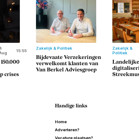
4
Zakelijk & Politiek
Zakelijk &
15:55
Aug
Politiek
Bijdevaate Verzekeringen
 150.000
Landelijke
verwelkomt klanten van
digitaliser
Van Berkel Adviesgroep
p crises
Streekmu
Handige links
Home
Adverteren?
Vacature plaatsen?