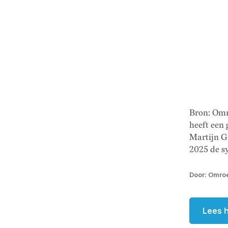
Bron: Omr
heeft een
Martijn G
2025 de s
Door: Omroe
Lees h