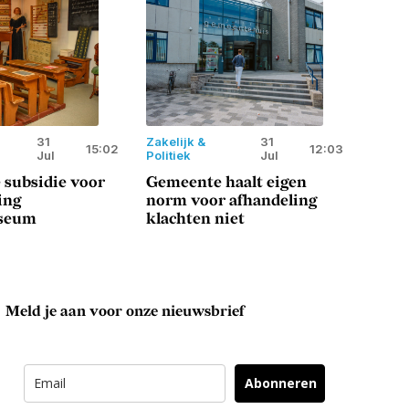
31
Zakelijk &
31
15:02
12:03
Jul
Politiek
Jul
 subsidie voor
Gemeente haalt eigen
ing
norm voor afhandeling
seum
klachten niet
Meld je aan voor onze nieuwsbrief
Abonneren