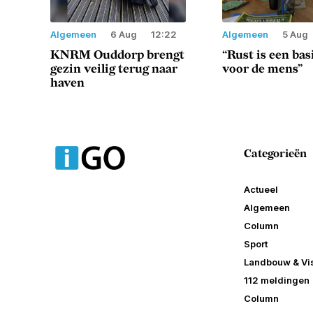
Algemeen
6 Aug
12:22
Algemeen
5 Aug
KNRM Ouddorp brengt
“Rust is een ba
gezin veilig terug naar
voor de mens”
haven
Categorieën
Actueel
Algemeen
Column
Sport
Landbouw & Vis
112 meldingen
Column