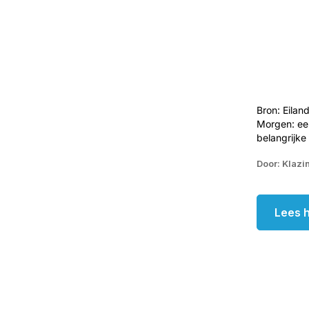
Bron: Eila
Morgen: een
belangrijke
Door: Klazi
Lees h