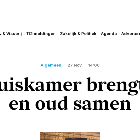
 & Visserij
112 meldingen
Zakelijk & Politiek
Agenda
Adverter
Algemeen
27 Nov
14:00
uiskamer brengt
en oud samen