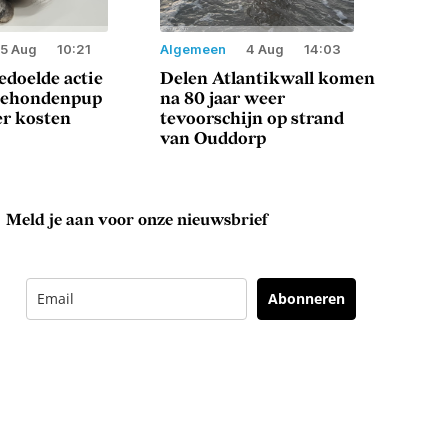
5 Aug
10:21
Algemeen
4 Aug
14:03
doelde actie
Delen Atlantikwall komen
eehondenpup
na 80 jaar weer
er kosten
tevoorschijn op strand
van Ouddorp
Meld je aan voor onze nieuwsbrief
Abonneren