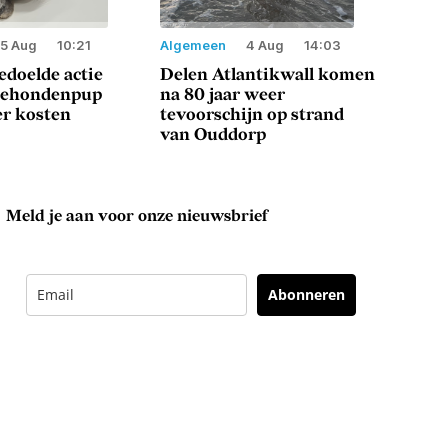
5 Aug
10:21
Algemeen
4 Aug
14:03
doelde actie
Delen Atlantikwall komen
eehondenpup
na 80 jaar weer
er kosten
tevoorschijn op strand
van Ouddorp
Meld je aan voor onze nieuwsbrief
Abonneren