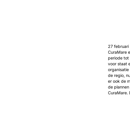
27 februar
CuraMare e
periode tot
voor staat 
organisatie
de regio, n
er ook de m
de plannen 
CuraMare. D