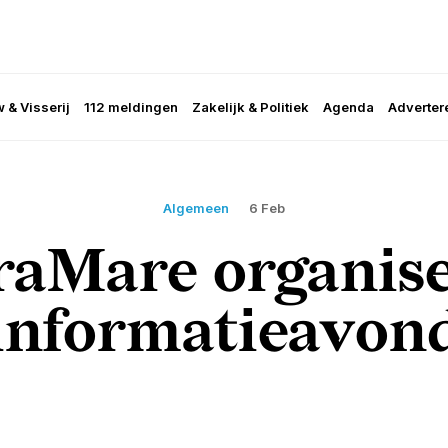
 & Visserij
112 meldingen
Zakelijk & Politiek
Agenda
Adverter
Algemeen
6 Feb
raMare organise
informatieavon