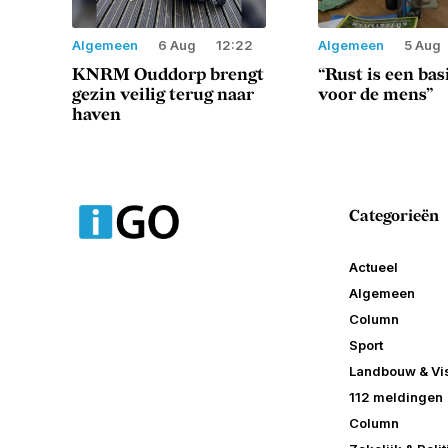
Algemeen
6 Aug
12:22
Algemeen
5 Aug
KNRM Ouddorp brengt
“Rust is een ba
gezin veilig terug naar
voor de mens”
haven
Categorieën
Actueel
Algemeen
Column
Sport
Landbouw & Vis
112 meldingen
Column