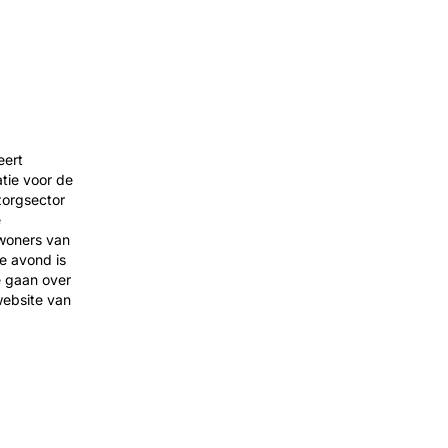
eert
tie voor de
zorgsector
e
nwoners van
e avond is
e gaan over
website van