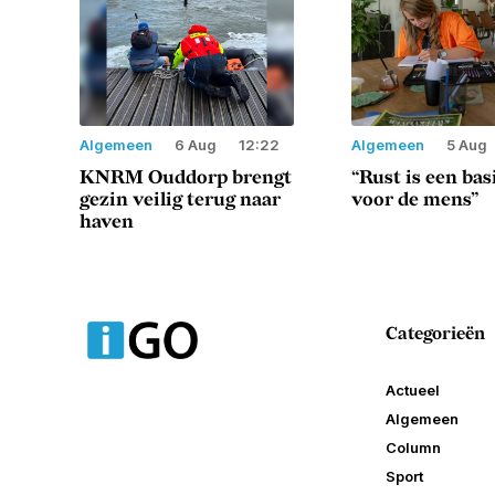
Algemeen
6 Aug
12:22
Algemeen
5 Aug
KNRM Ouddorp brengt
“Rust is een ba
gezin veilig terug naar
voor de mens”
haven
Categorieën
Actueel
Algemeen
Column
Sport