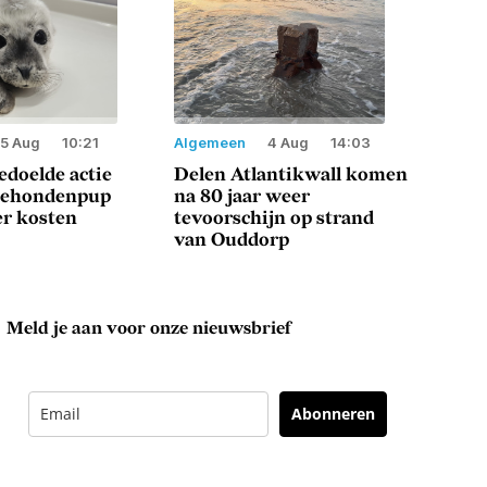
5 Aug
10:21
Algemeen
4 Aug
14:03
doelde actie
Delen Atlantikwall komen
eehondenpup
na 80 jaar weer
er kosten
tevoorschijn op strand
van Ouddorp
Meld je aan voor onze nieuwsbrief
Abonneren