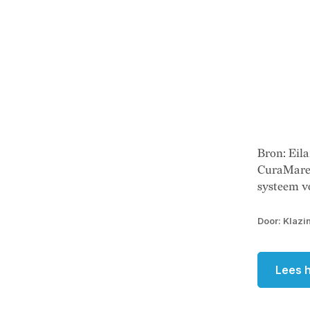
Bron: Ei
CuraMare 
systeem vo
Door: Klazi
Lees h