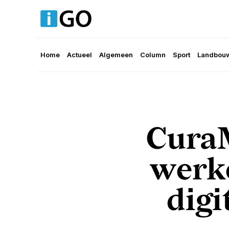
Home
Actueel
Algemeen
Column
Sport
Landbouw
CuraM
werk
digi