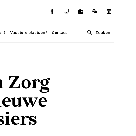
en?
Vacature plaatsen?
Contact
m Zorg
ieuwe
siers