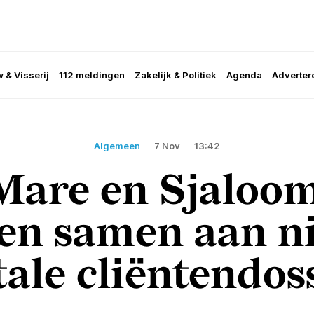
 & Visserij
112 meldingen
Zakelijk & Politiek
Agenda
Adverter
Algemeen
7 Nov
13:42
are en Sjaloo
en samen aan n
tale cliëntendos