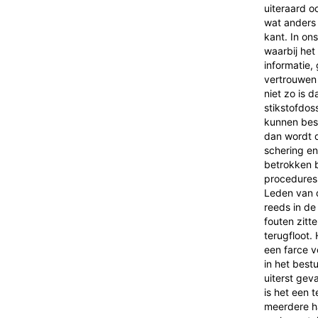
uiteraard o
wat anders 
kant. In on
waarbij he
informatie,
vertrouwen 
niet zo is 
stikstofdos
kunnen besc
dan wordt d
schering en
betrokken 
procedures 
Leden van 
reeds in de
fouten zitt
terugfloot.
een farce v
in het best
uiterst gev
is het een t
meerdere h