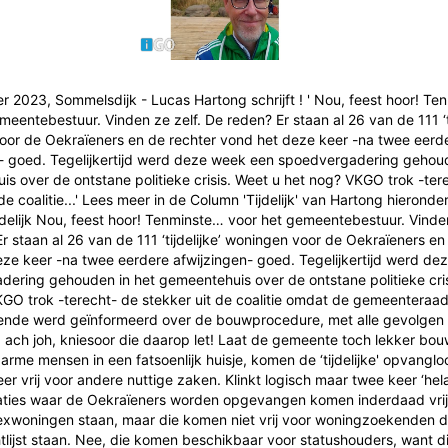
 2023, Sommelsdijk - Lucas Hartong schrijft ! ' Nou, feest hoor! T
meentebestuur. Vinden ze zelf. De reden? Er staan al 26 van de 111 ‘ti
oor de Oekraïeners en de rechter vond het deze keer -na twee eerd
- goed. Tegelijkertijd werd deze week een spoedvergadering gehoud
s over de ontstane politieke crisis. Weet u het nog? VKGO trok -ter
 de coalitie...' Lees meer in de Column 'Tijdelijk' van Hartong hierond
 Tijdelijk Nou, feest hoor! Tenminste… voor het gemeentebestuur. Vinden
r staan al 26 van de 111 ‘tijdelijke’ woningen voor de Oekraïeners en
ze keer -na twee eerdere afwijzingen- goed. Tegelijkertijd werd d
ering gehouden in het gemeentehuis over de ontstane politieke cris
GO trok -terecht- de stekker uit de coalitie omdat de gemeenteraad n
ende werd geïnformeerd over de bouwprocedure, met alle gevolgen 
 ach joh, kniesoor die daarop let! Laat de gemeente toch lekker bo
arme mensen in een fatsoenlijk huisje, komen de ‘tijdelijke' opvanglo
er vrij voor andere nuttige zaken. Klinkt logisch maar twee keer ‘hel
caties waar de Oekraïeners worden opgevangen komen inderdaad vri
' flexwoningen staan, maar die komen niet vrij voor woningzoekenden di
lijst staan. Nee, die komen beschikbaar voor statushouders, want di