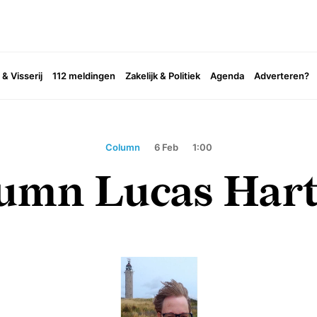
& Visserij
112 meldingen
Zakelijk & Politiek
Agenda
Adverteren?
Column
6 Feb
1:00
umn Lucas Har