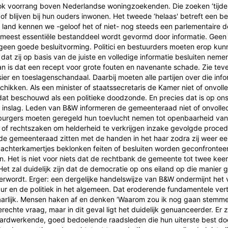
ok voorrang boven Nederlandse woningzoekenden. Die zoeken ‘tijdel
of blijven bij hun ouders inwonen. Het tweede ‘helaas' betreft een bes
s land kennen we -geloof het of niet- nog steeds een parlementaire 
t meest essentiële bestanddeel wordt gevormd door informatie. Gee
 geen goede besluitvorming. Politici en bestuurders moeten erop kun
dat zij op basis van de juiste en volledige informatie besluiten nemen
dan is dat een recept voor grote fouten en navenante schade. Zie tev
sier en toeslagenschandaal. Daarbij moeten alle partijen over die info
hikken. Als een minister of staatssecretaris de Kamer niet of onvolled
at beschouwd als een politieke doodzonde. En precies dat is op ons
 inslag. Leden van B&W informeren de gemeenteraad niet of onvolle
burgers moeten geregeld hun toevlucht nemen tot openbaarheid van
of rechtszaken om helderheid te verkrijgen inzake gevolgde proced
de gemeenteraad zitten met de handen in het haar zodra zij weer e
 achterkamertjes beklonken feiten of besluiten worden geconfronteer
en. Het is niet voor niets dat de rechtbank de gemeente tot twee keer
 Het zal duidelijk zijn dat de democratie op ons eiland op die manier 
erwordt. Erger: een dergelijke handelswijze van B&W ondermijnt het
uur en de politiek in het algemeen. Dat eroderende fundamentele ver
aarlijk. Mensen haken af en denken ‘Waarom zou ik nog gaan stemme
erechte vraag, maar in dit geval ligt het duidelijk genuanceerder. Er z
ardwerkende, goed bedoelende raadsleden die hun uiterste best d