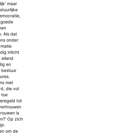
ijk' maar
tuurlijke
democratie,
n goede
nen
. Als dat
ens onder:
rmatie
ig inlicht
 eiland
dig en
 bestuur
ures.
ens met
d, die vol
 toe
geregeld tot
 vertrouwen
trouwen is
n?’ Op zich
ijn
oen om de