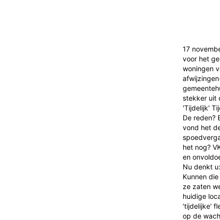
17 november
voor het ge
woningen v
afwijzingen
gemeentehui
stekker uit
'Tijdelijk'
De reden? E
vond het de
spoedvergad
het nog? VK
en onvoldo
Nu denkt u:
Kunnen die 
ze zaten we
huidige lo
‘tijdelijke
op de wacht