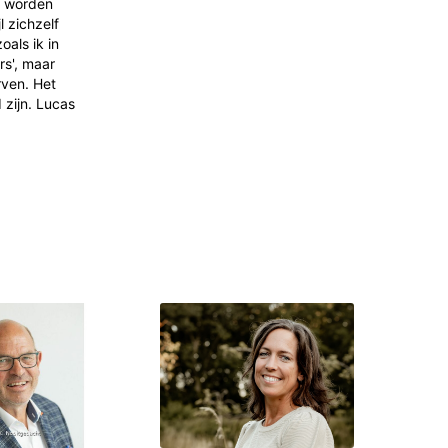
j worden
 zichzelf
als ik in
rs', maar
rven. Het
 zijn. Lucas