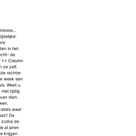
enminste…
jdelijke’
ere
en in het
echt- de
er >> Column
 ze zelf.
 de rechter
eze week een
is. Weet u
iet tijdig
van dien.
uwen.
caties waar
aas'! De
j zodra de
e al jaren
e krijgen