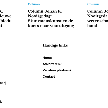
Column
Column
K.
Column Johan K.
Column Jo
Nieuwe
Nooitgedagt -
Nooitgedag
 biedt
Stuurmanskunst en de
wetenscha
ht
koers naar vooruitgang
hand
Handige links
Home
Adverteren?
Vacature plaatsen?
Contact
erij
ek