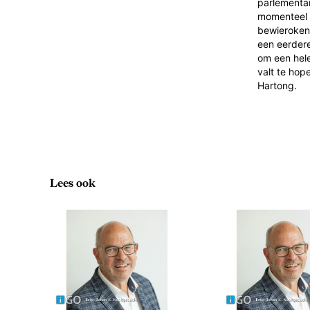
parlementai
momenteel d
bewierokend
een eerdere
om een hele
valt te hop
Hartong.
Lees ook