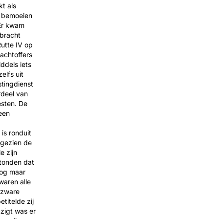
t als
k bemoeien
Er kwam
tbracht
Rutte IV op
achtoffers
ddels iets
elfs uit
tingdienst
rdeel van
esten. De
een
is ronduit
 gezien de
e zijn
stonden dat
nog maar
waren alle
 zware
titelde zij
tzigt was er