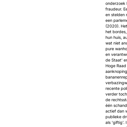
onderzoek b
fraudeur. 
en stelden
een parlem
(2020). Het
het bordes,
hun huis, a
wat niet an
pure wanhoo
en verantwo
de Staat' 
Hoge Raad 
aanknoping
bananenrepu
verbazingw
recente poli
verder toch
de rechtsst
één schanda
actief dan 
publieke dru
als 'giftig