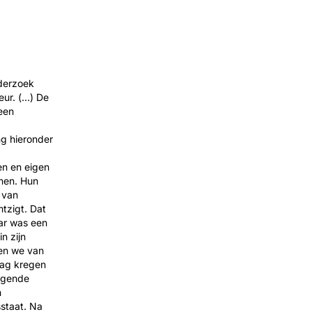
derzoek
r. (...) De
een
ng hieronder
en en eigen
nen. Hun
 van
tzigt. Dat
aar was een
n zijn
en we van
lag kregen
olgende
n
staat. Na