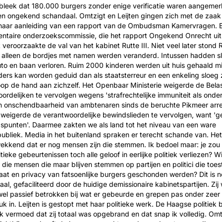
leek dat 180.000 burgers zonder enige verificatie waren aangemerk
Een ongekend schandaal. Omtzigt en Leijten gingen zich met de zaa
 naar aanleiding van een rapport van de Ombudsman Kamervragen. 
entaire onderzoekscommissie, die het rapport Ongekend Onrecht ui
 veroorzaakte de val van het kabinet Rutte III. Niet veel later stond 
 alleen de bordjes met namen werden veranderd. Intussen hadden sl
uto en baan verloren. Ruim 2000 kinderen werden uit huis gehaald mi
ders kan worden geduid dan als staatsterreur en een enkeling sloeg z
p de hand aan zichzelf. Het Openbaar Ministerie weigerde de Belas
ordelijken te vervolgen wegens 'strafrechtelijke immuniteit als onde
en onschendbaarheid van ambtenaren sinds de beruchte Pikmeer arr
weigerde de verantwoordelijke bewindslieden te vervolgen, want 'g
spunten'. Daarmee zakten we als land tot het niveau van een ware
bliek. Media in het buitenland spraken er terecht schande van. Het 
ekkend dat er nog mensen zijn die stemmen. Ik bedoel maar: je zou
tieke gebeurtenissen toch alle geloof in eerlijke politiek verliezen? Wi
 die mensen die maar blijven stemmen op partijen en politici die toe
aat en privacy van fatsoenlijke burgers geschonden werden? Dit is 
al, gefaciliteerd door de huidige demissionaire kabinetspartijen. Zij 
wel passief betrokken bij wat er gebeurde en grepen pas onder zeer
k in. Leijten is gestopt met haar politieke werk. De Haagse politiek be
'. Ik vermoed dat zij totaal was opgebrand en dat snap ik volledig. Om