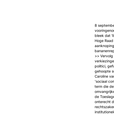
8 september
vooringeno
bleek dat 1
Hoge Raad 
aanknoping
bananenrepu
>> Vervolg 
verkiezinge
politici, g
gehoopte s
Caroline va
'sociaal co
term die de 
omvangrijk
de Toeslage
onterecht d
rechtszaken
institution