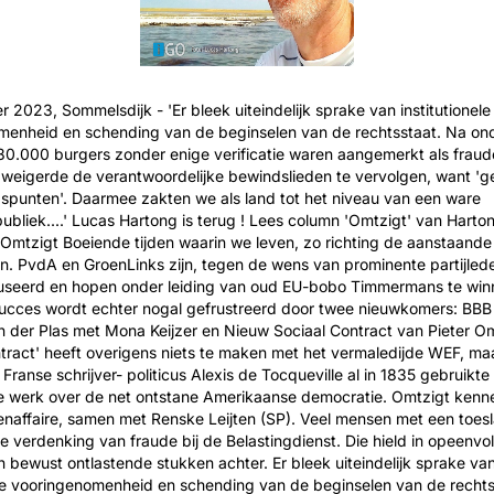
 2023, Sommelsdijk - 'Er bleek uiteindelijk sprake van institutionele
menheid en schending van de beginselen van de rechtsstaat. Na on
80.000 burgers zonder enige verificatie waren aangemerkt als fraudeu
weigerde de verantwoordelijke bewindslieden te vervolgen, want 'g
spunten'. Daarmee zakten we als land tot het niveau van een ware
bliek....' Lucas Hartong is terug ! Lees column 'Omtzigt' van Harto
Omtzigt Boeiende tijden waarin we leven, zo richting de aanstaande
n. PvdA en GroenLinks zijn, tegen de wens van prominente partijled
efuseerd en hopen onder leiding van oud EU-bobo Timmermans te win
ucces wordt echter nogal gefrustreerd door twee nieuwkomers: BBB
n der Plas met Mona Keijzer en Nieuw Sociaal Contract van Pieter Om
ntract' heeft overigens niets te maken met het vermaledijde WEF, m
Franse schrijver- politicus Alexis de Tocqueville al in 1835 gebruikte i
e werk over de net ontstane Amerikaanse democratie. Omtzigt kenn
naffaire, samen met Renske Leijten (SP). Veel mensen met een toes
e verdenking van fraude bij de Belastingdienst. Die hield in opeenv
 bewust ontlastende stukken achter. Er bleek uiteindelijk sprake va
ele vooringenomenheid en schending van de beginselen van de rechts