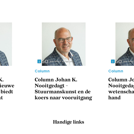
Column
Column
K.
Column Johan K.
Column Jo
Nieuwe
Nooitgedagt -
Nooitgedag
 biedt
Stuurmanskunst en de
wetenscha
ht
koers naar vooruitgang
hand
Handige links