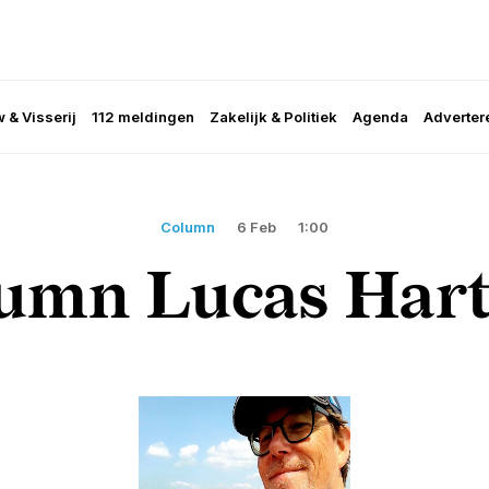
 & Visserij
112 meldingen
Zakelijk & Politiek
Agenda
Adverter
Column
6 Feb
1:00
umn Lucas Har