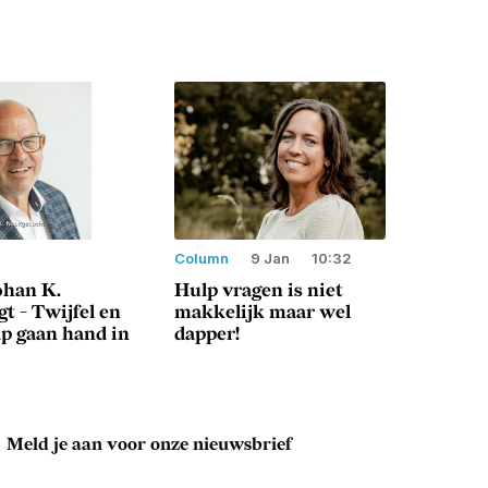
Column
9 Jan
10:32
han K.
Hulp vragen is niet
t - Twijfel en
makkelijk maar wel
p gaan hand in
dapper!
Meld je aan voor onze nieuwsbrief