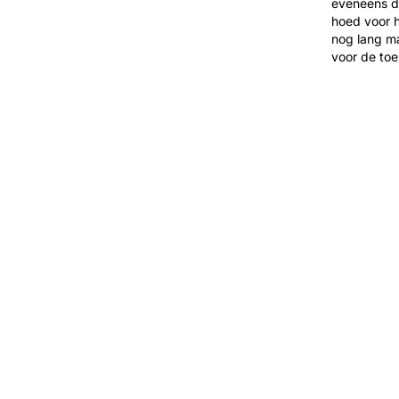
eveneens di
hoed voor h
nog lang ma
voor de toe