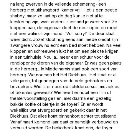
na lang zwerven in de vallende schemering- een
herberg met uithangbord ‘kamer vrij'. Het is een beetje
shabby, maar zo laat op de dag kun je niet al te
kieskeurig zijn, want anders is iemand je weer voor. Ze
kloppen aan, de eigenaar doet de deur open en roept
met een walm uit zijn mond: “Vol, sorry!” De deur slaat
weer dicht. Jozef klopt nog eens aan, mede omdat zijn
zwangere vrouw nu echt een bed moet hebben. Na veel
kloppen en schreeuwen lukt het om een plek te krijgen
in een tuinhuisje. Nou ja... meer een schuur voor de
rondlopende dieren van de eigenaar. Er was geen plaats
in de herberg... In Middelharnis staat ook een soort van
herberg. We noemen het Het Diekhuus . Het staat er al
vele jaren, tot genoegen van de vele gebruikers en
bezoekers. Wie is er nooit op schildercursus, muziekles
of tekenles geweest? Wie heeft er nooit een film of
theatervoorstelling gezien, met daarna een gezellig
bakkie koffie of biertje in de foyer? En er wordt
wekelijks wat afvergaderd en gekerkt daar in het
Diekhuus. Dat alles komt binnenkort echter tot stilstand.
Vanaf maart komend jaar gaat er namelijk verbouwd en
verhuisd worden. De bibliotheek komt erin, de foyer