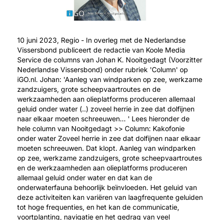
10 juni 2023, Regio - In overleg met de Nederlandse
Vissersbond publiceert de redactie van Koole Media
Service de columns van Johan K. Nooitgedagt (Voorzitter
Nederlandse Vissersbond) onder rubriek 'Column' op
iGO.nl. Johan: 'Aanleg van windparken op zee, werkzame
zandzuigers, grote scheepvaartroutes en de
werkzaamheden aan olieplatforms produceren allemaal
geluid onder water (..) zoveel herrie in zee dat dolfijnen
naar elkaar moeten schreeuwen... ' Lees hieronder de
hele column van Nooitgedagt >> Column: Kakofonie
onder water Zoveel herrie in zee dat dolfijnen naar elkaar
moeten schreeuwen. Dat klopt. Aanleg van windparken
op zee, werkzame zandzuigers, grote scheepvaartroutes
en de werkzaamheden aan olieplatforms produceren
allemaal geluid onder water en dat kan de
onderwaterfauna behoorlijk beïnvloeden. Het geluid van
deze activiteiten kan variëren van laagfrequente geluiden
tot hoge frequenties, en het kan de communicatie,
voortplanting, navigatie en het gedrag van veel