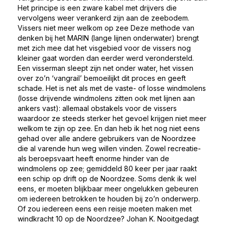
Het principe is een zware kabel met drijvers die
vervolgens weer verankerd zijn aan de zeebodem.
Vissers niet meer welkom op zee Deze methode van
denken bij het MARIN (lange lijnen onderwater) brengt
met zich mee dat het visgebied voor de vissers nog
kleiner gaat worden dan eerder werd verondersteld.
Een visserman sleept zijn net onder water, het vissen
over zo’n ‘vangrail’ bemoeilijkt dit proces en geeft
schade. Het is net als met de vaste- of losse windmolens
(losse drijvende windmolens zitten ook met lijnen aan
ankers vast): allemaal obstakels voor de vissers
waardoor ze steeds sterker het gevoel krijgen niet meer
welkom te zijn op zee. En dan heb ik het nog niet eens
gehad over alle andere gebruikers van de Noordzee
die al varende hun weg willen vinden. Zowel recreatie-
als beroepsvaart heeft enorme hinder van de
windmolens op zee; gemiddeld 80 keer per jaar raakt
een schip op drift op de Noordzee. Soms denk ik wel
eens, er moeten blijkbaar meer ongelukken gebeuren
om iedereen betrokken te houden bij zo’n onderwerp.
Of zou iedereen eens een reisje moeten maken met
windkracht 10 op de Noordzee? Johan K. Nooitgedagt