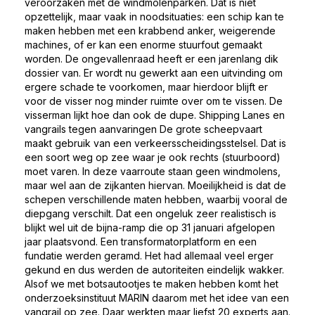
veroorzaken met de windmolenparken. Dat is niet
opzettelijk, maar vaak in noodsituaties: een schip kan te
maken hebben met een krabbend anker, weigerende
machines, of er kan een enorme stuurfout gemaakt
worden. De ongevallenraad heeft er een jarenlang dik
dossier van. Er wordt nu gewerkt aan een uitvinding om
ergere schade te voorkomen, maar hierdoor blijft er
voor de visser nog minder ruimte over om te vissen. De
visserman lijkt hoe dan ook de dupe. Shipping Lanes en
vangrails tegen aanvaringen De grote scheepvaart
maakt gebruik van een verkeersscheidingsstelsel. Dat is
een soort weg op zee waar je ook rechts (stuurboord)
moet varen. In deze vaarroute staan geen windmolens,
maar wel aan de zijkanten hiervan. Moeilijkheid is dat de
schepen verschillende maten hebben, waarbij vooral de
diepgang verschilt. Dat een ongeluk zeer realistisch is
blijkt wel uit de bijna-ramp die op 31 januari afgelopen
jaar plaatsvond. Een transformatorplatform en een
fundatie werden geramd. Het had allemaal veel erger
gekund en dus werden de autoriteiten eindelijk wakker.
Alsof we met botsautootjes te maken hebben komt het
onderzoeksinstituut MARIN daarom met het idee van een
vangrail op zee. Daar werkten maar liefst 20 experts aan.