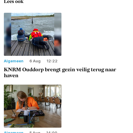
Lees ook
Algemeen
6 Aug
12:22
KNRM Ouddorp brengt gezin veilig terug naar
haven
Algemeen
5 Aug
14:00