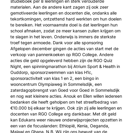
studieboek per 8 leerlingen en sterk verouderde
materialen. Aan de andere kant zagen zij ook zeer
gemotiveerde leerlingen en docenten die, ondanks alle
tekortkomingen, ontzettend hard werkten om hun doelen
te bereiken. Het voornaamste doel is dat leerlingen hun
school afmaken, zodat ze meer kansen zullen krijgen om
te slagen in het leven. Onderwijs is immers de sterkste
troef tegen armoede. Dank voor alle sponsoring
Afgelopen december gingen de acties van start met de
verkoop van pannenkoeken op RGO College. Andere
acties die geld opgeleverd hebben zijn de RGO Quiz
Night, een spinningmarathon bij Atrium Sport & Health in
Ouddorp, sponsorzwemmen van klas H1c,
sponsoractiviteit van klas 1 en 2, een bingo in
wooncentrum Olympiaweg in Sommelsdijk, een
zaterdagopbrengst van Goed voor Goed in Sommelsdijk
en nog wat kleinere acties. Anouk en Ellen willen iedereen
bedanken die heeft geholpen om het streefbedrag van
€10.000 bij elkaar te krijgen. Ook zijn zij alle leerlingen en
docenten van RGO College erg dankbaar. Met dit geld
kan Edukans weer nieuwe onderwijsprojecten opzetten in
een van de focuslanden: Ethiopië, Kenia, Oeganda,
Malawi en Ghana. N.B. Wij zijn ons bewust van de