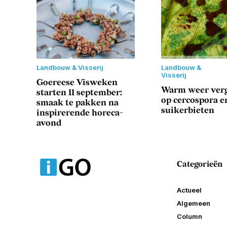
Landbouw & Visserij
Landbouw &
Visserij
Goereese Visweken
Warm weer verg
starten 11 september:
op cercospora en
smaak te pakken na
suikerbieten
inspirerende horeca-
avond
Categorieën
Actueel
Algemeen
Column