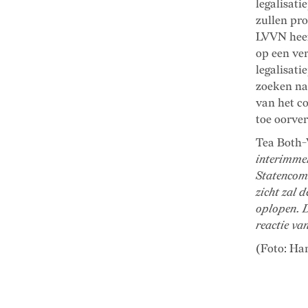
legalisat
zullen pr
LVVN heef
op een ve
legalisati
zoeken na
van het co
toe oorver
Tea Both-
interimmer
Statencomm
zicht zal 
oplopen. D
reactie va
(Foto: Ha