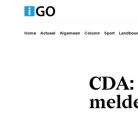
Home
Actueel
Algemeen
Column
Sport
Landbouw
CDA:
melde