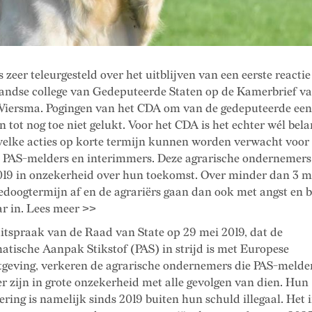
 zeer teleurgesteld over het uitblijven van een eerste reactie
andse college van Gedeputeerde Staten op de Kamerbrief v
Wiersma. Pogingen van het CDA om van de gedeputeerde een 
jn tot nog toe niet gelukt. Voor het CDA is het echter wél bel
welke acties op korte termijn kunnen worden verwacht voor
 PAS-melders en interimmers. Deze agrarische ondernemers
2019 in onzekerheid over hun toekomst. Over minder dan 3
gedoogtermijn af en de agrariërs gaan dan ook met angst en 
ar in. Lees meer >>
uitspraak van de Raad van State op 29 mei 2019, dat de
tische Aanpak Stikstof (PAS) in strijd is met Europese
geving, verkeren de agrarische ondernemers die PAS-melder
r zijn in grote onzekerheid met alle gevolgen van dien. Hun
ering is namelijk sinds 2019 buiten hun schuld illegaal. Het 