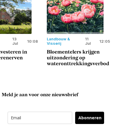
13
Landbouw &
11
10:08
12:05
Jul
Visserij
Jul
vesteren in
Bloementelers krijgen
erenerven
uitzondering op
wateronttrekkingsverbod
Meld je aan voor onze nieuwsbrief
Abonneren