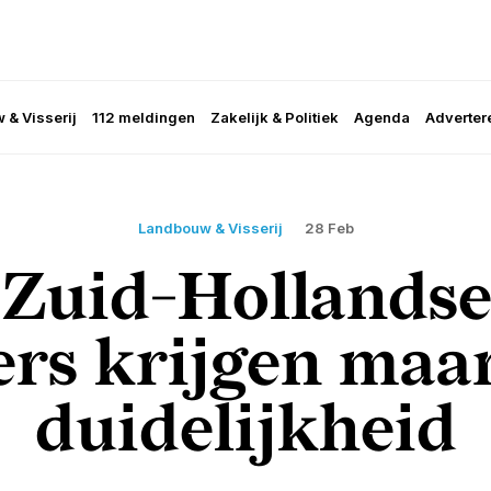
 & Visserij
112 meldingen
Zakelijk & Politiek
Agenda
Adverter
Landbouw & Visserij
28 Feb
 Zuid-Hollandse
rs krijgen maa
duidelijkheid