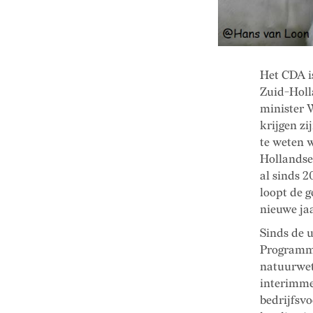
Het CDA is
Zuid-Holl
minister 
krijgen zi
te weten 
Hollandse
al sinds 
loopt de 
nieuwe ja
Sinds de 
Programma
natuurwet
interimme
bedrijfsvo