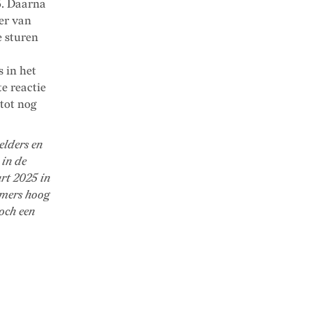
5. Daarna
er van
e sturen
s in het
e reactie
tot nog
elders en
 in de
rt 2025 in
mmers hoog
och een