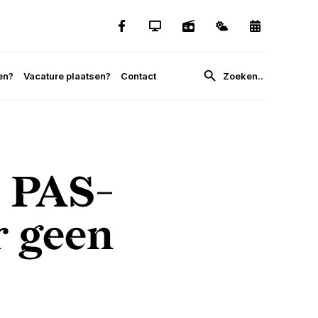
en?
Vacature plaatsen?
Contact
 PAS-
r geen