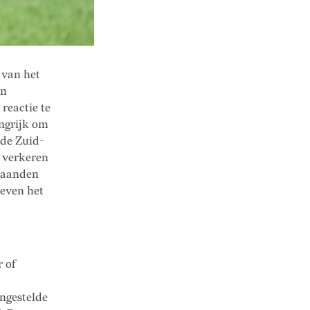
 van het
an
reactie te
angrijk om
 de Zuid-
 verkeren
 maanden
beven het
 of
ingestelde