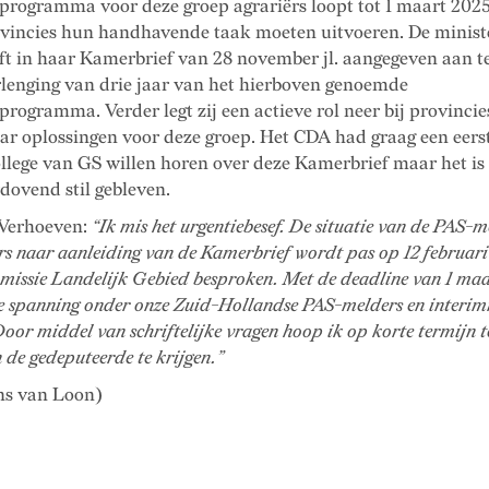
ieprogramma voor deze groep agrariërs loopt tot 1 maart 202
ovincies hun handhavende taak moeten uitvoeren. De minist
t in haar Kamerbrief van 28 november jl. aangegeven aan t
rlenging van drie jaar van het hierboven genoemde
eprogramma. Verder legt zij een actieve rol neer bij provincie
ar oplossingen voor deze groep. Het CDA had graag een eerst
llege van GS willen horen over deze Kamerbrief maar het is 
dovend stil gebleven.
Verhoeven:
“Ik mis het urgentiebesef. De situatie van de PAS-m
s naar aanleiding van de Kamerbrief wordt pas op 12 februari
issie Landelijk Gebied besproken. Met de deadline van 1 maa
de spanning onder onze Zuid-Hollandse PAS-melders en interi
oor middel van schriftelijke vragen hoop ik op korte termijn t
n de gedeputeerde te krijgen.”
ns van Loon)