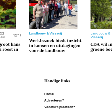
22
Landbouw & Visserij
Landbouw &
12:17
Jul
Visserij
Werkbezoek biedt inzicht
root kans
CDA wil in
in kansen en uitdagingen
 roest in
groene bo
voor de landbouw
Handige links
Home
Adverteren?
Vacature plaatsen?