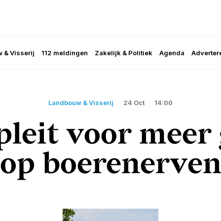
 & Visserij
112 meldingen
Zakelijk & Politiek
Agenda
Adverter
Landbouw & Visserij
24 Oct
14:00
leit voor meer
op boerenerve