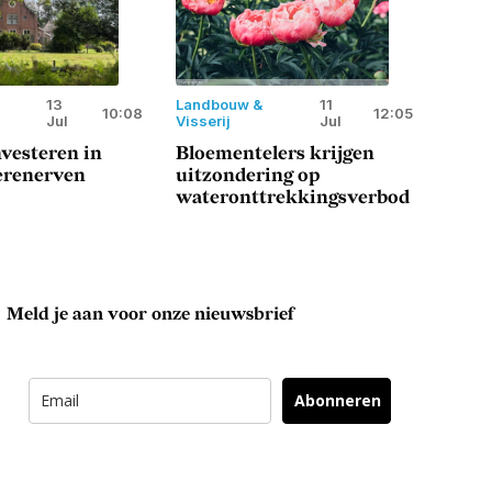
13
Landbouw &
11
10:08
12:05
Jul
Visserij
Jul
vesteren in
Bloementelers krijgen
erenerven
uitzondering op
wateronttrekkingsverbod
Meld je aan voor onze nieuwsbrief
Abonneren