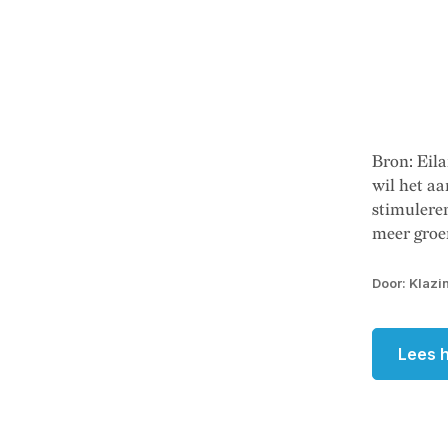
Bron: Ei
wil het a
stimuleren
meer groe
Door: Klazi
Lees h