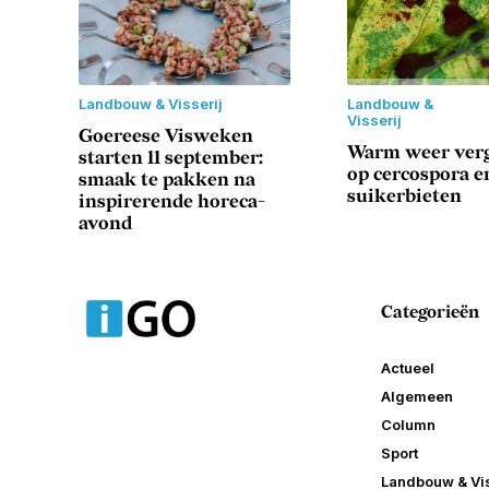
Landbouw & Visserij
Landbouw &
Visserij
Goereese Visweken
Warm weer verg
starten 11 september:
op cercospora en
smaak te pakken na
suikerbieten
inspirerende horeca-
avond
Categorieën
Actueel
Algemeen
Column
Sport
Landbouw & Vis