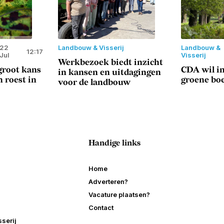
22
Landbouw & Visserij
Landbouw &
12:17
Jul
Visserij
Werkbezoek biedt inzicht
root kans
CDA wil in
in kansen en uitdagingen
 roest in
groene bo
voor de landbouw
Handige links
Home
Adverteren?
Vacature plaatsen?
Contact
serij