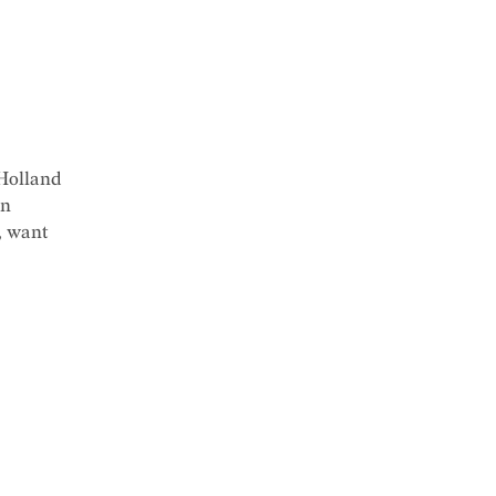
Holland
en
, want