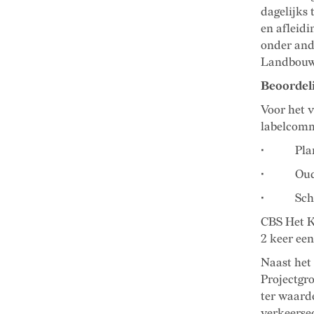
dagelijks
en afleidi
onder an
Landbouw
Beoordel
Voor het 
labelcomm
• Planma
• Ouderb
• School
CBS Het K
2 keer een
Naast het
Projectgr
ter waard
verkeerse