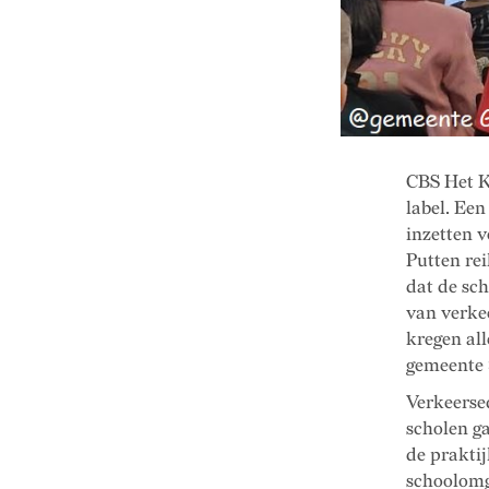
CBS Het K
label. Een
inzetten 
Putten rei
dat de sch
van verkee
kregen all
gemeente
Verkeerse
scholen ga
de praktij
schoolomg