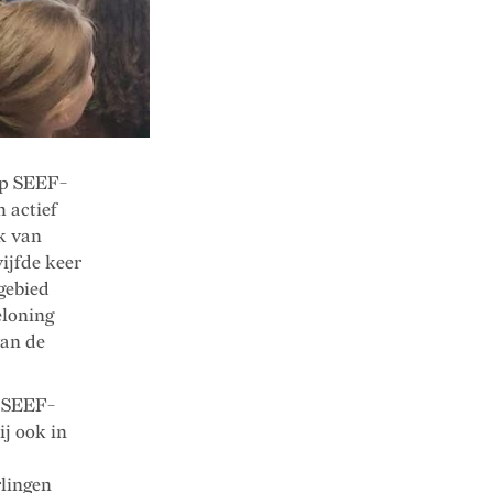
op SEEF-
h actief
k van
vijfde keer
 gebied
eloning
van de
p SEEF-
ij ook in
rlingen