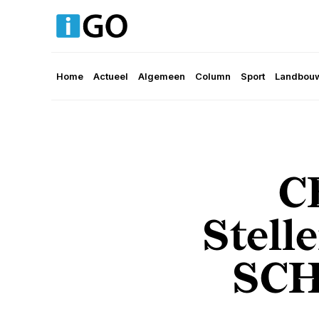
Home
Actueel
Algemeen
Column
Sport
Landbouw
C
Stell
SCH