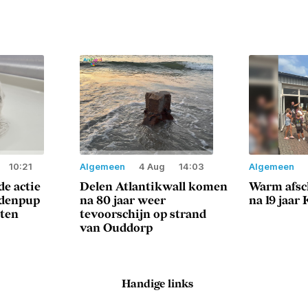
10:21
Algemeen
4 Aug
14:03
Algemeen
e actie
Delen Atlantikwall komen
Warm afsc
ndenpup
na 80 jaar weer
na 19 jaar
sten
tevoorschijn op strand
van Ouddorp
Handige links