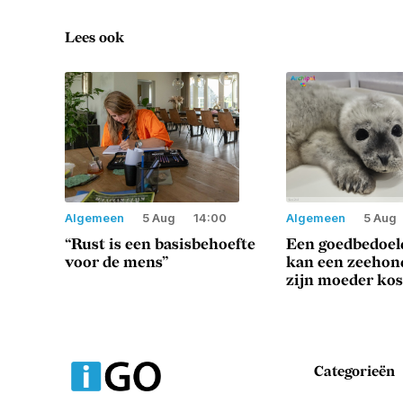
Lees ook
Algemeen
5 Aug
14:00
Algemeen
5 Aug
“Rust is een basisbehoefte
Een goedbedoeld
voor de mens”
kan een zeeho
zijn moeder ko
Categorieën