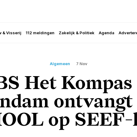
 & Visserij
112 meldingen
Zakelijk & Politiek
Agenda
Adverter
Algemeen
7 Nov
BS Het Kompas 
endam ontvangt 
OOL op SEEF-l