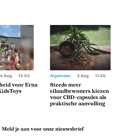
4 Aug
13:03
Algemeen
3 Aug
11:45
heid voor Erna
Steeds meer
 KidsToys
eilandbewoners kiezen
voor CBD-capsules als
praktische aanvulling
Meld je aan voor onze nieuwsbrief