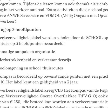
 tegenkomen. Tijdens de lessen komen ook thema’s als zicht
ng in het verkeer aan bod. Extra activiteiten die de school gee
dere ANWB Streetwise en VOMOL (Veilig Omgaan met Opva
verkeer).
ing op 3 hoofdpunten
verkeersveiligheidslabel worden scholen door de SCHOOL o
issie op 3 hoofdpunten beoordeeld:
tige aanpak en organisatie
etrokkenheid en verkeersonderwijs
omgeving en school-thuisroutes
ompas is beoordeeld op bovenstaande punten met een prach
 10. Het label kent een geldigheid van 3 jaar.
 verkeersveiligheidslabel kreeg CBS Het Kompas van de Regi
oep Verkeersveiligheid Goeree-Overflakkee (RPV G-O) ook 
e van € 250,- die besteed kan worden aan verkeersmateriale
ducatie. Het SCHOOL op SEEF-label wordt mede mogelijk 