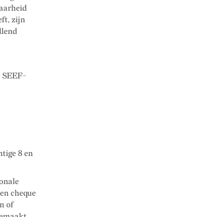
baarheid
ft, zijn
llend
p SEEF-
tige 8 en
onale
een cheque
n of
gemaakt