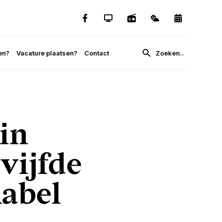
en?
Vacature plaatsen?
Contact
in
vijfde
abel