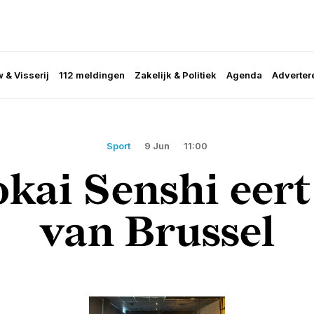
 & Visserij
112 meldingen
Zakelijk & Politiek
Agenda
Adverter
Sport
9 Jun
11:00
kai Senshi eer
van Brussel