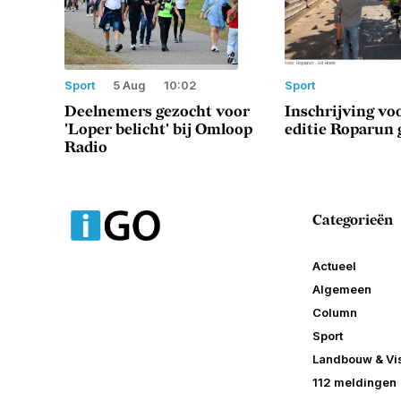
Sport
5 Aug
10:02
Sport
Deelnemers gezocht voor
Inschrijving vo
'Loper belicht' bij Omloop
editie Roparun
Radio
Categorieën
Actueel
Algemeen
Column
Sport
Landbouw & Vis
112 meldingen