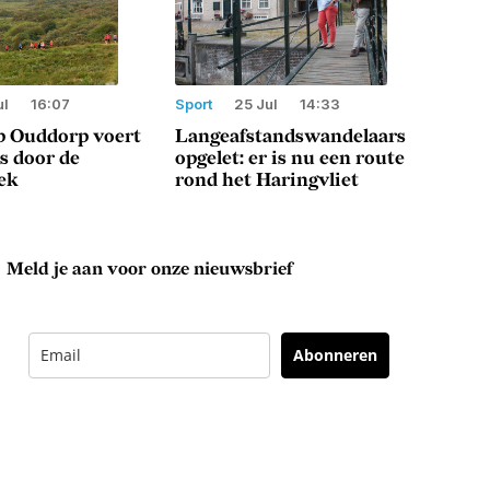
ul
16:07
Sport
25 Jul
14:33
p Ouddorp voert
Langeafstandswandelaars
s door de
opgelet: er is nu een route
ek
rond het Haringvliet
Meld je aan voor onze nieuwsbrief
Abonneren