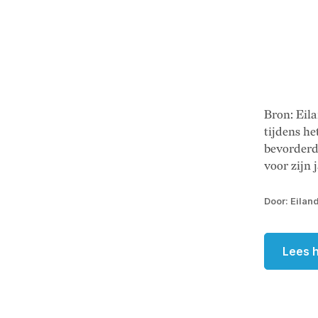
Bron: Ei
tijdens he
bevorderd
voor zijn 
Door: Eilan
Lees h