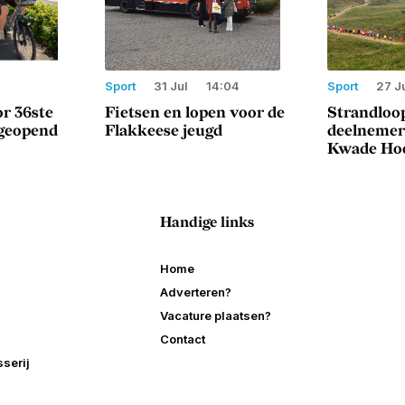
Sport
31 Jul
14:04
Sport
27 J
or 36ste
Fietsen en lopen voor de
Strandloo
 geopend
Flakkeese jeugd
deelnemer
Kwade Ho
Handige links
Home
Adverteren?
Vacature plaatsen?
Contact
serij