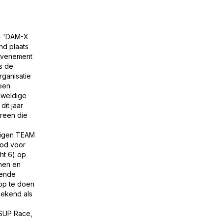
 - 'DAM-X
nd plaats
tevenement
s de
rganisatie
een
eweldige
it jaar
ereen die
 eigen TEAM
ood voor
ht 6) op
nen en
kende
 op te doen
bekend als
 SUP Race,