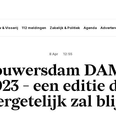
 & Visserij
112 meldingen
Zakelijk & Politiek
Agenda
Adverter
8 Apr
12:55
ouwersdam DA
23 - een editie 
rgetelijk zal bl