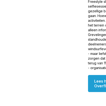
Freestyle 
selfiesessi
gezellige b
gaan. Hoew
activiteite
het terrein
alleen info
Grevelinge
standhoude
deelnemers
windsurfev
- maar lief
zorgen dat 
terug van 1
- organisat
Lees h
Overf