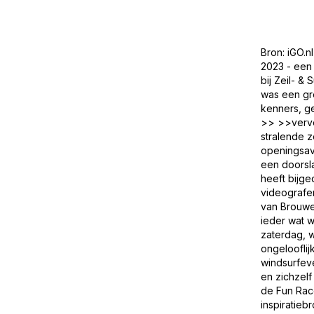
Bron: iGO.
2023 - een 
bij Zeil- 
was een gr
kenners, ge
>> >>vervo
stralende 
openingsav
een doorsla
heeft bijge
videografe
van Brouwe
ieder wat w
zaterdag, 
ongelooflij
windsurfeve
en zichzelf
de Fun Race
inspiratie