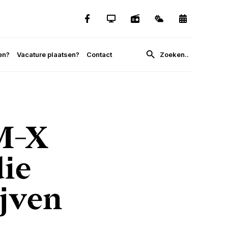
en?
Vacature plaatsen?
Contact
M-X
die
ijven