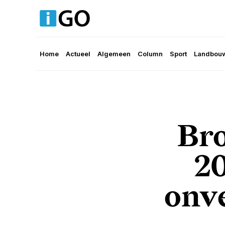
Home
Actueel
Algemeen
Column
Sport
Landbouw
Br
20
onve