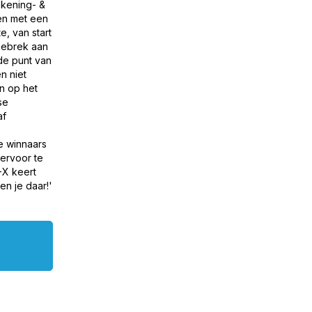
ekening- &
ten met een
e, van start
gebrek aan
de punt van
n niet
en op het
se
af
e winnaars
ervoor te
-X keert
en je daar!'