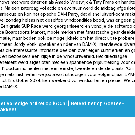
shows met wereldsterren als Amado Vrieswijk & Taty Frans en handt
es. Na een zaterdag vol actie en avontuur werd de middag afgeslo
arbecue en kon het epische DAM Party, dat al snel uitverkocht raakt
el zondag helaas niet dezelfde windcondities bood, was er geen 
n. Een gratis SUP Race werd georganiseerd en vond je de achterop 
 de Boardsports Market, mooie merken met fantastische gear deelde
rmatie, maar boden ook de mogelijkheid om het direct uit te prober
nmeer. Jordy Vonk, speaker en rider van DAM-X, interviewde diver
rs die interessante informatie deelden over eigen surfmerken en g
 en bezoekers een kijkje in de windsurfwereld. Het driedaagse
enement werd afgesloten met een spannende prijsuitreiking voor d
st 11 podiummomenten met een eerste, tweede en derde plaats. 'Om 
je niets mist, willen we jou alvast uitnodigen voor volgend jaar. DAM
1 tot 13 oktober 2024. Een weekend vol windsurfen en plezier. We zi
ie DAM-X.
et volledige artikel op iGO.nl | Beleef het op Goeree-
lakkee!