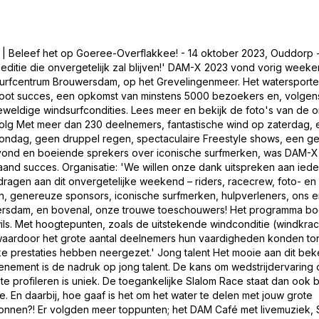
nl | Beleef het op Goeree-Overflakkee! - 14 oktober 2023, Ouddorp
editie die onvergetelijk zal blijven!' DAM-X 2023 vond vorig weeke
& Surfcentrum Brouwersdam, op het Grevelingenmeer. Het waterspor
oot succes, een opkomst van minstens 5000 bezoekers en, volgen
weldige windsurfcondities. Lees meer en bekijk de foto's van de o
lg Met meer dan 230 deelnemers, fantastische wind op zaterdag, 
zondag, geen druppel regen, spectaculaire Freestyle shows, een g
ond en boeiende sprekers over iconische surfmerken, was DAM-X d
and succes. Organisatie: 'We willen onze dank uitspreken aan ied
dragen aan dit onvergetelijke weekend – riders, racecrew, foto- en
n, genereuze sponsors, iconische surfmerken, hulpverleners, ons
rsdam, en bovenal, onze trouwe toeschouwers! Het programma b
ils. Met hoogtepunten, zoals de uitstekende windconditie (windkrac
waardoor het grote aantal deelnemers hun vaardigheden konden to
ke prestaties hebben neergezet.' Jong talent Het mooie aan dit be
nement is de nadruk op jong talent. De kans om wedstrijdervaring
 te profileren is uniek. De toegankelijke Slalom Race staat dan ook 
. En daarbij, hoe gaaf is het om het water te delen met jouw grote
bronnen?! Er volgden meer toppunten; het DAM Café met livemuziek,