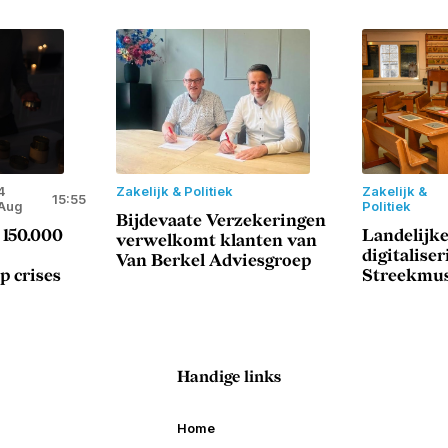
4
Zakelijk & Politiek
Zakelijk &
15:55
Aug
Politiek
Bijdevaate Verzekeringen
 150.000
Landelijke
verwelkomt klanten van
digitaliser
Van Berkel Adviesgroep
p crises
Streekmu
Handige links
Home