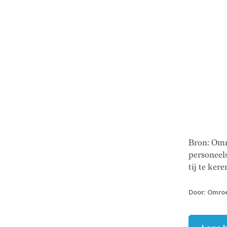
Bron: Omr
personeels
tij te kere
Door: Omroe