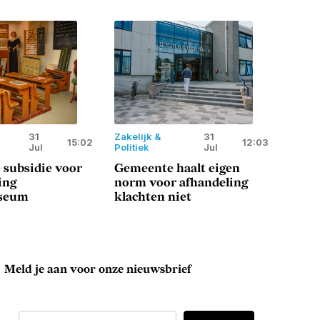
31
Zakelijk &
31
15:02
12:03
Jul
Politiek
Jul
 subsidie voor
Gemeente haalt eigen
ing
norm voor afhandeling
seum
klachten niet
Meld je aan voor onze nieuwsbrief