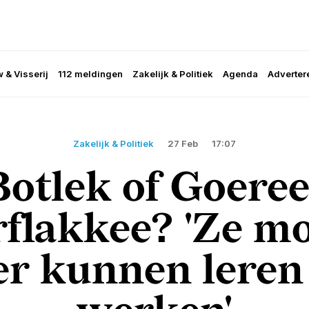
 & Visserij
112 meldingen
Zakelijk & Politiek
Agenda
Adverter
Zakelijk & Politiek
27 Feb
17:07
Botlek of Goeree
flakkee? 'Ze m
er kunnen leren