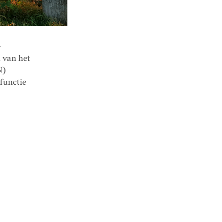
-
 van het
N)
 functie