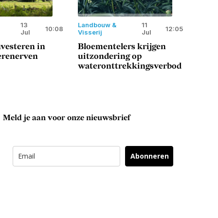
13
Landbouw &
11
10:08
12:05
Jul
Visserij
Jul
vesteren in
Bloementelers krijgen
erenerven
uitzondering op
wateronttrekkingsverbod
Meld je aan voor onze nieuwsbrief
Abonneren