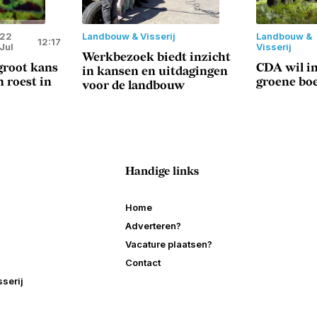
22
Landbouw & Visserij
Landbouw &
12:17
Jul
Visserij
Werkbezoek biedt inzicht
root kans
CDA wil in
in kansen en uitdagingen
 roest in
groene bo
voor de landbouw
Handige links
Home
Adverteren?
Vacature plaatsen?
Contact
serij