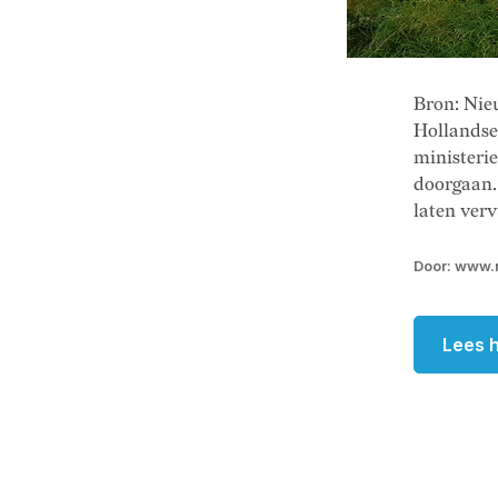
Bron: Nie
Hollandse
ministeri
doorgaan. 
laten verv
Door: www.
Lees h