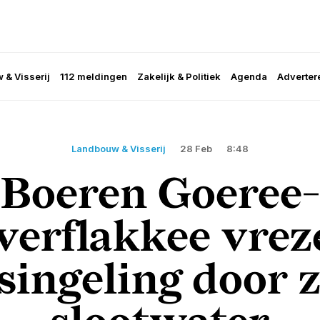
 & Visserij
112 meldingen
Zakelijk & Politiek
Agenda
Adverter
Landbouw & Visserij
28 Feb
8:48
Boeren Goeree-
verflakkee vrez
ingeling door 