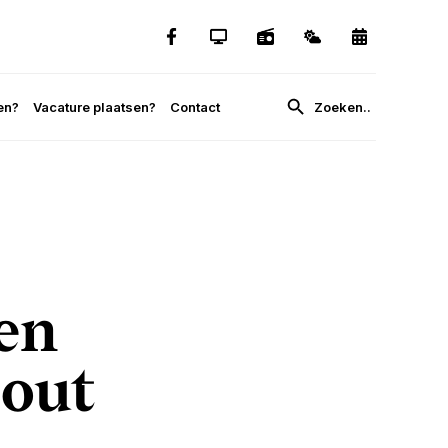
en?
Vacature plaatsen?
Contact
en
zout