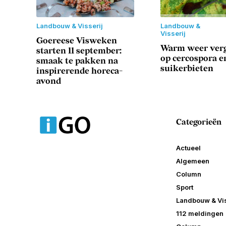
Landbouw & Visserij
Landbouw &
Visserij
Goereese Visweken
Warm weer verg
starten 11 september:
op cercospora en
smaak te pakken na
suikerbieten
inspirerende horeca-
avond
Categorieën
Actueel
Algemeen
Column
Sport
Landbouw & Vis
112 meldingen