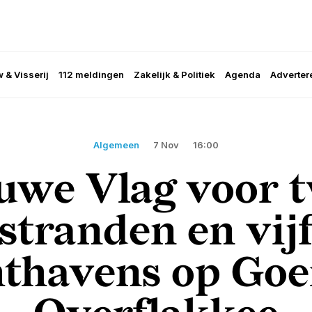
 & Visserij
112 meldingen
Zakelijk & Politiek
Agenda
Adverter
Algemeen
7 Nov
16:00
uwe Vlag voor 
stranden en vij
hthavens op Goe