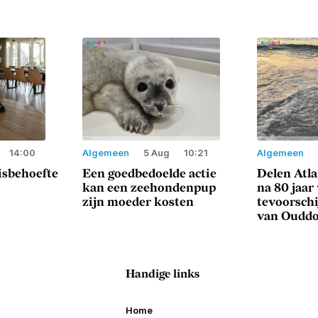
14:00
Algemeen
5 Aug
10:21
Algemeen
sisbehoefte
Een goedbedoelde actie
Delen Atl
kan een zeehondenpup
na 80 jaar
zijn moeder kosten
tevoorschi
van Oudd
Handige links
Home