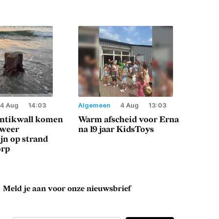
4 Aug
14:03
Algemeen
4 Aug
13:03
antikwall komen
Warm afscheid voor Erna
 weer
na 19 jaar KidsToys
jn op strand
orp
Meld je aan voor onze nieuwsbrief