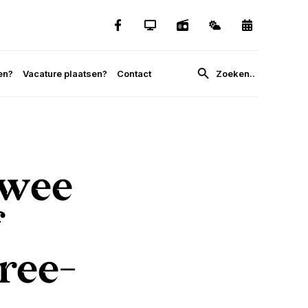
en?
Vacature plaatsen?
Contact
twee
f
ree-