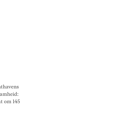
hthavens
aamheid:
at om 145