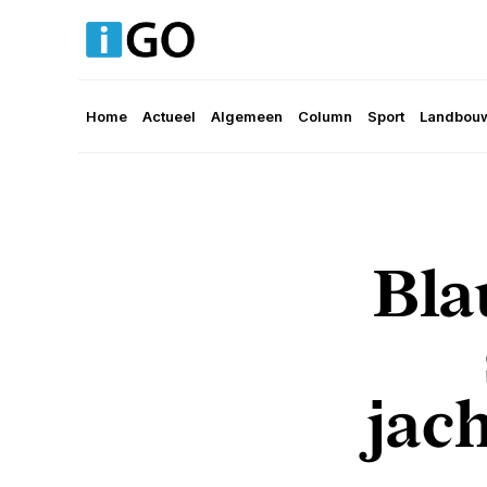
Home
Actueel
Algemeen
Column
Sport
Landbouw
Bla
jac