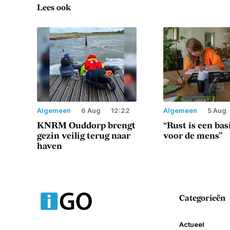
Lees ook
Algemeen
6 Aug
12:22
Algemeen
5 Aug
KNRM Ouddorp brengt
“Rust is een ba
gezin veilig terug naar
voor de mens”
haven
Categorieën
Actueel