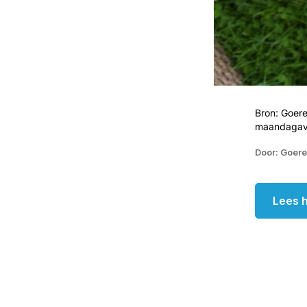
Bron: Goer
maandagavo
Door: Goer
Lees h