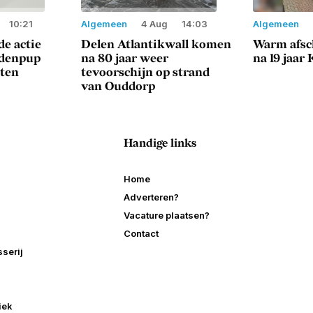
10:21
Algemeen
4 Aug
14:03
Algemeen
e actie
Delen Atlantikwall komen
Warm afsc
ndenpup
na 80 jaar weer
na 19 jaar
sten
tevoorschijn op strand
van Ouddorp
Handige links
Home
Adverteren?
Vacature plaatsen?
Contact
serij
iek