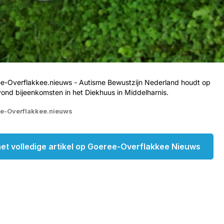
ee-Overflakkee.nieuws - Autisme Bewustzijn Nederland houdt op
nd bijeenkomsten in het Diekhuus in Middelharnis.
ee-Overflakkee.nieuws
et volledige artikel op Goeree-Overflakkee Nieuws