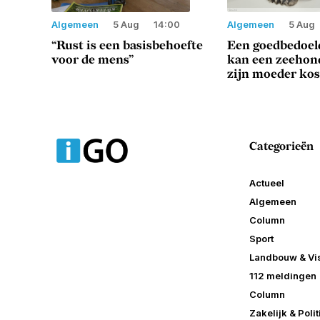
Algemeen
5 Aug
14:00
Algemeen
5 Aug
“Rust is een basisbehoefte
Een goedbedoeld
voor de mens”
kan een zeeho
zijn moeder ko
Categorieën
Actueel
Algemeen
Column
Sport
Landbouw & Vis
112 meldingen
Column
Zakelijk & Polit