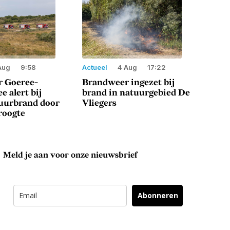
Aug
9:58
Actueel
4 Aug
17:22
 Goeree-
Brandweer ingezet bij
e alert bij
brand in natuurgebied De
tuurbrand door
Vliegers
roogte
Meld je aan voor onze nieuwsbrief
Abonneren