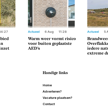
14:27
Actueel
6 Aug
11:28
Actueel
5 
ebied
Warm weer vormt risico
Brandweer
in
voor buiten geplaatste
Overflakke
inzet
AED's
iedere na
extreme d
Handige links
Home
Adverteren?
Vacature plaatsen?
Contact