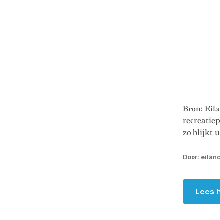
Bron: Ei
recreatiep
zo blijkt 
Door: eilan
Lees h