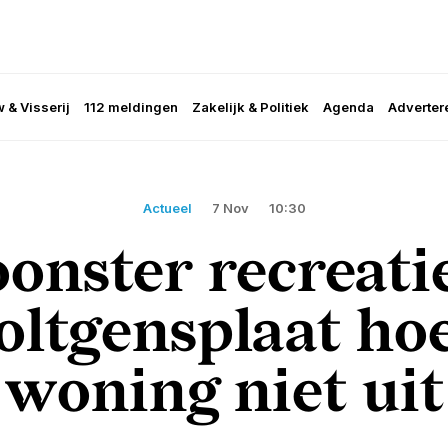
 & Visserij
112 meldingen
Zakelijk & Politiek
Agenda
Adverter
Actueel
7 Nov
10:30
onster recreati
oltgensplaat hoe
woning niet uit