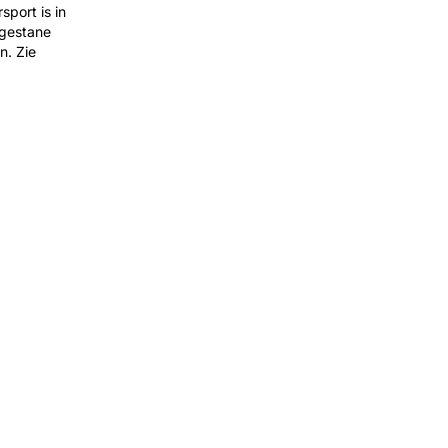
port is in
egestane
n. Zie