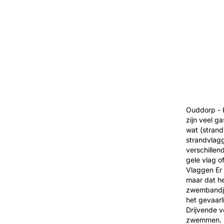
Ouddorp - 
zijn veel g
wat (stran
strandvlagg
verschillen
gele vlag o
Vlaggen Er
maar dat he
zwembandjes
het gevaarl
Drijvende v
zwemmen. R