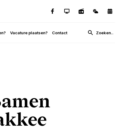
en?
Vacature plaatsen?
Contact
 Samen
lakkee