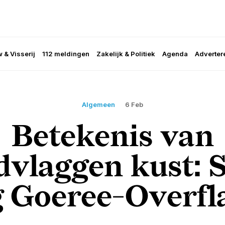
 & Visserij
112 meldingen
Zakelijk & Politiek
Agenda
Adverter
Algemeen
6 Feb
Betekenis van
dvlaggen kust:
g Goeree-Overf