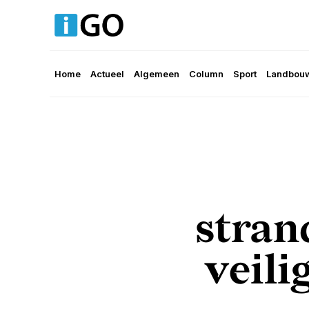
Home
Actueel
Algemeen
Column
Sport
Landbouw
stran
veili