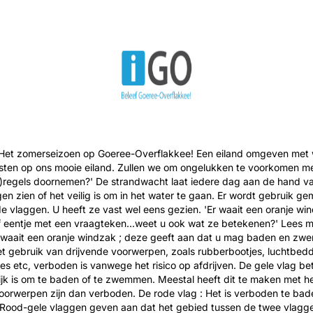
Het zomerseizoen op Goeree-Overflakkee! Een eiland omgeven met wa
asten op ons mooie eiland. Zullen we om ongelukken te voorkomen me
d)regels doornemen?' De strandwacht laat iedere dag aan de hand v
en zien of het veilig is om in het water te gaan. Er wordt gebruik g
de vlaggen. U heeft ze vast wel eens gezien. 'Er waait een oranje wi
f eentje met een vraagteken...weet u ook wat ze betekenen?' Lees 
 waait een oranje windzak ; deze geeft aan dat u mag baden en zw
t gebruik van drijvende voorwerpen, zoals rubberbootjes, luchtbed
 etc, verboden is vanwege het risico op afdrijven. De gele vlag be
ijk is om te baden of te zwemmen. Meestal heeft dit te maken met he
oorwerpen zijn dan verboden. De rode vlag : Het is verboden te bade
ood-gele vlaggen geven aan dat het gebied tussen de twee vlagg