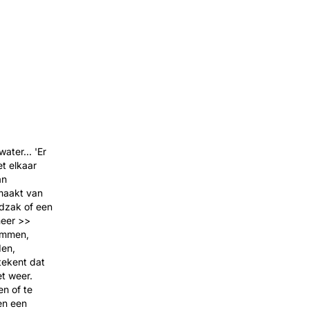
ter... 'Er
t elkaar
an
emaakt van
ndzak of een
meer >>
emmen,
den,
tekent dat
t weer.
n of te
en een