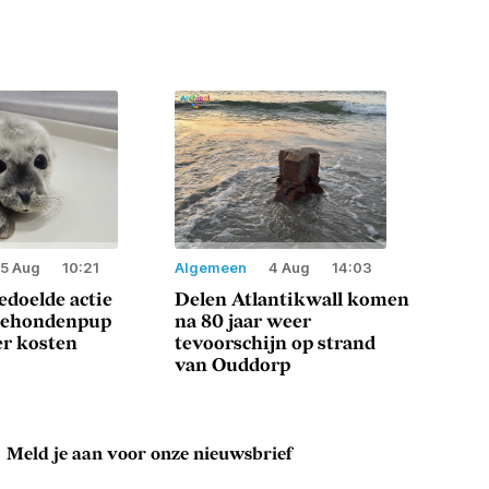
5 Aug
10:21
Algemeen
4 Aug
14:03
doelde actie
Delen Atlantikwall komen
eehondenpup
na 80 jaar weer
er kosten
tevoorschijn op strand
van Ouddorp
Meld je aan voor onze nieuwsbrief