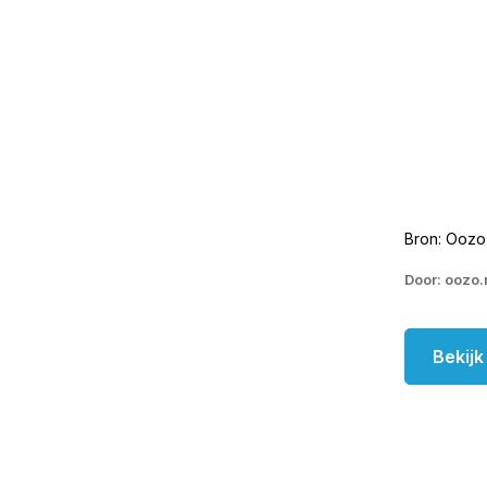
Bron: Oozo
Door: oozo.
Bekij