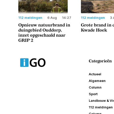
112 meldingen
6 Aug
14:27
112 meldingen
3 
Opnieuw natuurbrand in
Grote brand in 
duingebied Ouddorp,
Kwade Hoek
inzet opgeschaald naar
GRIP 2
Categorieën
Actueel
Algemeen
Column
Sport
Landbouw & Vis
112 meldingen
Column