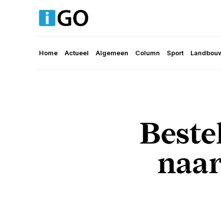
Home
Actueel
Algemeen
Column
Sport
Landbouw
Beste
naar