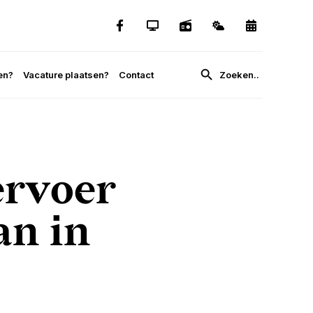
en?
Vacature plaatsen?
Contact
ervoer
an in