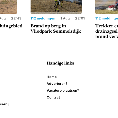
Aug
22:43
112 meldingen
1 Aug
22:01
112 melding
duingebied
Brand op berg in
Trekker e
Vliedpark Sommelsdijk
drainages
brand ver
Handige links
Home
Adverteren?
Vacature plaatsen?
Contact
serij