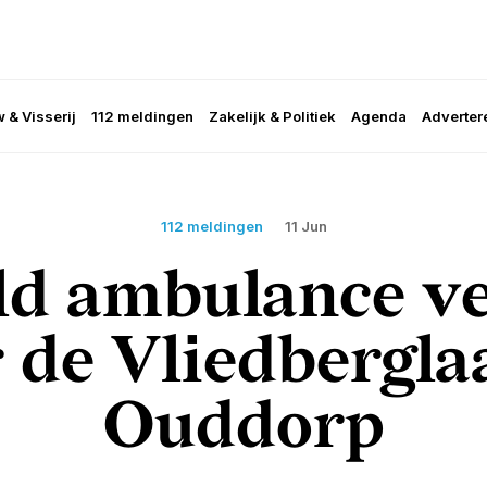
 & Visserij
112 meldingen
Zakelijk & Politiek
Agenda
Adverter
112 meldingen
11 Jun
ld ambulance v
 de Vliedbergla
Ouddorp