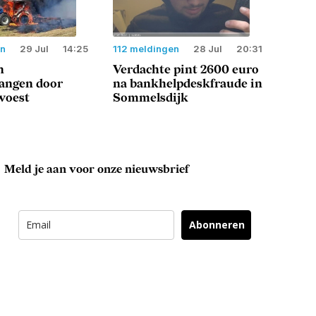
en
29 Jul
14:25
112 meldingen
28 Jul
20:31
n
Verdachte pint 2600 euro
langen door
na bankhelpdeskfraude in
woest
Sommelsdijk
Meld je aan voor onze nieuwsbrief
Abonneren