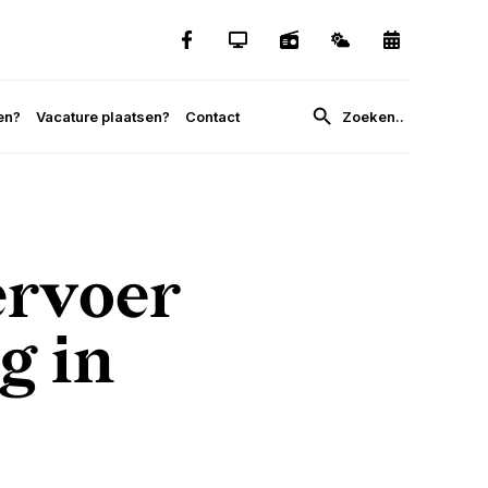
en?
Vacature plaatsen?
Contact
ervoer
g in