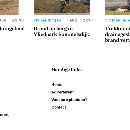
Aug
22:43
112 meldingen
1 Aug
22:01
112 melding
duingebied
Brand op berg in
Trekker e
Vliedpark Sommelsdijk
drainages
brand ver
Handige links
Home
Adverteren?
Vacature plaatsen?
Contact
serij