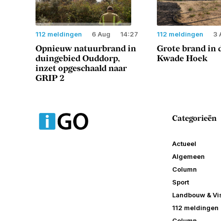
112 meldingen
6 Aug
14:27
112 meldingen
3 
Opnieuw natuurbrand in
Grote brand in 
duingebied Ouddorp,
Kwade Hoek
inzet opgeschaald naar
GRIP 2
Categorieën
Actueel
Algemeen
Column
Sport
Landbouw & Vis
112 meldingen
Column