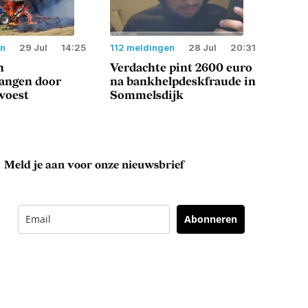
en
29 Jul
14:25
112 meldingen
28 Jul
20:31
n
Verdachte pint 2600 euro
langen door
na bankhelpdeskfraude in
woest
Sommelsdijk
Meld je aan voor onze nieuwsbrief
Abonneren