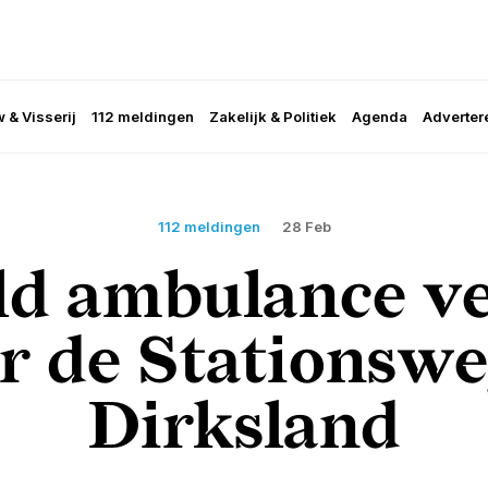
 & Visserij
112 meldingen
Zakelijk & Politiek
Agenda
Adverter
112 meldingen
28 Feb
ld ambulance v
r de Stationswe
Dirksland