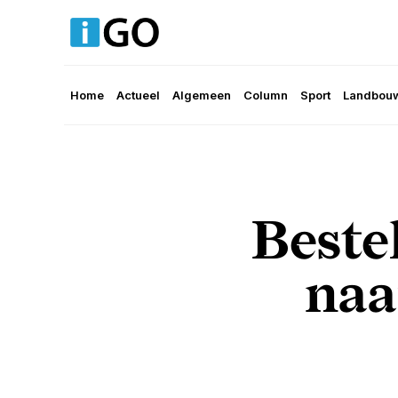
Home
Actueel
Algemeen
Column
Sport
Landbouw
Beste
naa