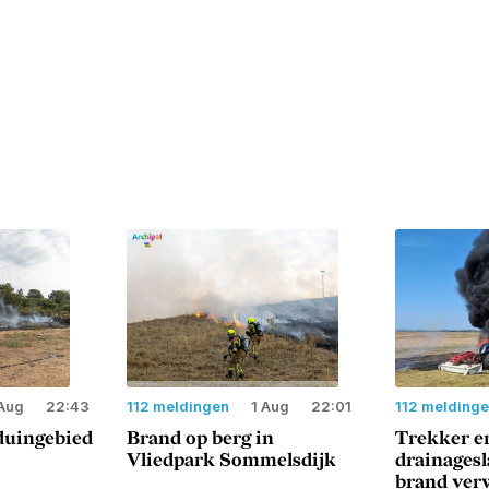
Aug
22:43
112 meldingen
1 Aug
22:01
112 melding
duingebied
Brand op berg in
Trekker e
Vliedpark Sommelsdijk
drainages
brand ver