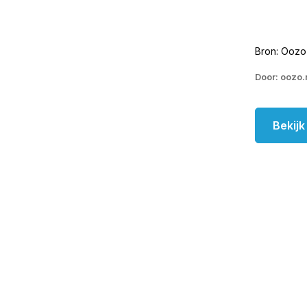
Bron: Oozo
Door: oozo.
Bekij