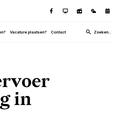
en?
Vacature plaatsen?
Contact
ervoer
g in