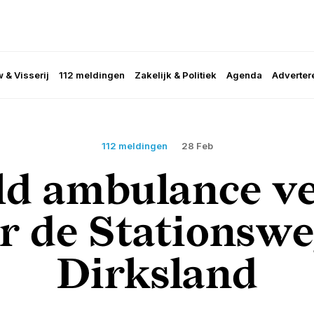
 & Visserij
112 meldingen
Zakelijk & Politiek
Agenda
Adverter
112 meldingen
28 Feb
ld ambulance v
r de Stationswe
Dirksland