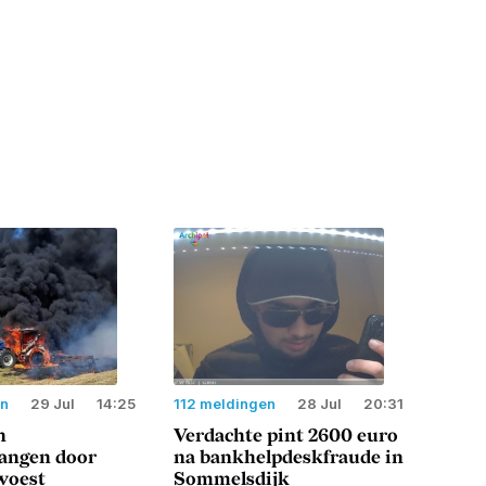
en
29 Jul
14:25
112 meldingen
28 Jul
20:31
n
Verdachte pint 2600 euro
langen door
na bankhelpdeskfraude in
woest
Sommelsdijk