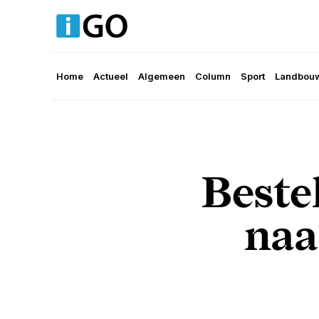
Home
Actueel
Algemeen
Column
Sport
Landbouw
Beste
naa