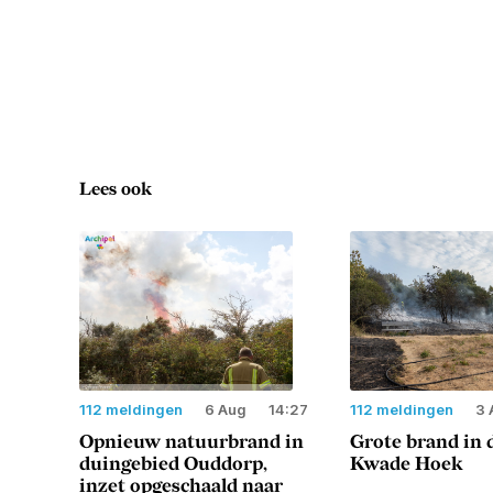
Lees ook
112 meldingen
6 Aug
14:27
112 meldingen
3 
Opnieuw natuurbrand in
Grote brand in 
duingebied Ouddorp,
Kwade Hoek
inzet opgeschaald naar