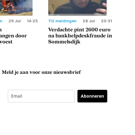
en
29 Jul
14:25
112 meldingen
28 Jul
20:31
n
Verdachte pint 2600 euro
langen door
na bankhelpdeskfraude in
woest
Sommelsdijk
Meld je aan voor onze nieuwsbrief
Abonneren