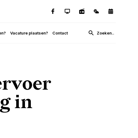
en?
Vacature plaatsen?
Contact
ervoer
g in