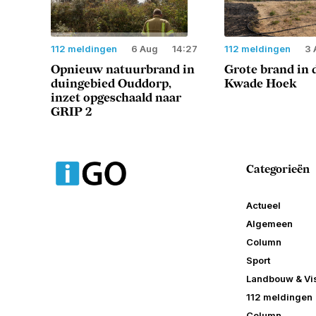
112 meldingen
6 Aug
14:27
112 meldingen
3 
Opnieuw natuurbrand in
Grote brand in 
duingebied Ouddorp,
Kwade Hoek
inzet opgeschaald naar
GRIP 2
Categorieën
Actueel
Algemeen
Column
Sport
Landbouw & Vis
112 meldingen
Column