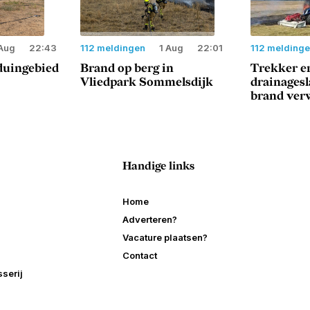
Aug
22:43
112 meldingen
1 Aug
22:01
112 melding
duingebied
Brand op berg in
Trekker e
Vliedpark Sommelsdijk
drainages
brand ver
Handige links
Home
Adverteren?
Vacature plaatsen?
Contact
serij