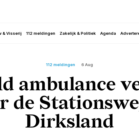
 & Visserij
112 meldingen
Zakelijk & Politiek
Agenda
Adverter
112 meldingen
6 Aug
ld ambulance v
r de Stationswe
Dirksland