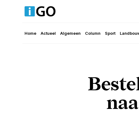
Home
Actueel
Algemeen
Column
Sport
Landbouw
Beste
naa