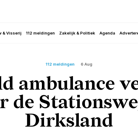
 & Visserij
112 meldingen
Zakelijk & Politiek
Agenda
Adverter
112 meldingen
6 Aug
ld ambulance v
r de Stationswe
Dirksland