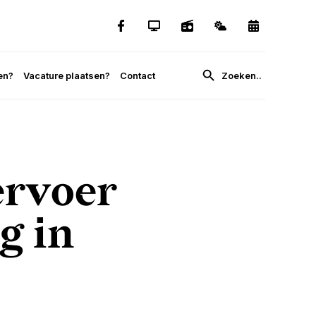
en?
Vacature plaatsen?
Contact
ervoer
g in