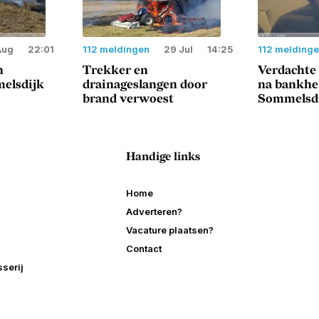
Aug
22:01
112 meldingen
29 Jul
14:25
112 melding
n
Trekker en
Verdachte
elsdijk
drainageslangen door
na bankhe
brand verwoest
Sommelsd
Handige links
Home
Adverteren?
Vacature plaatsen?
Contact
serij