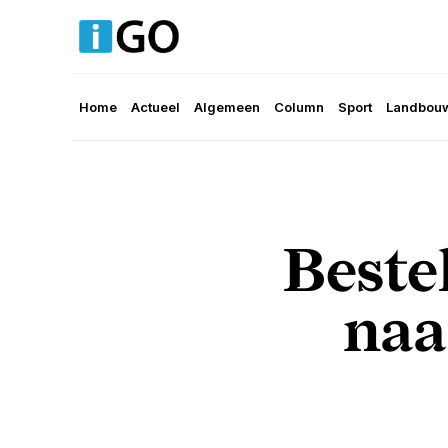
Home
Actueel
Algemeen
Column
Sport
Landbouw
Beste
naa