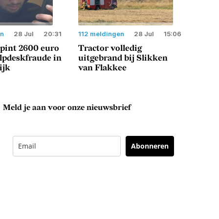
en
28 Jul
20:31
112 meldingen
28 Jul
15:06
 pint 2600 euro
Tractor volledig
lpdeskfraude in
uitgebrand bij Slikken
ijk
van Flakkee
Meld je aan voor onze nieuwsbrief
Abonneren