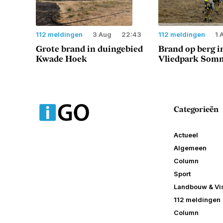
112 meldingen
3 Aug
22:43
112 meldingen
1 
Grote brand in duingebied
Brand op berg i
Kwade Hoek
Vliedpark Somm
Categorieën
Actueel
Algemeen
Column
Sport
Landbouw & Vis
112 meldingen
Column