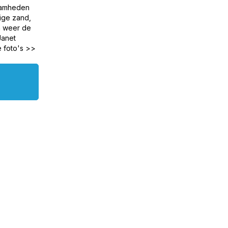
zaamheden
dige zand,
n weer de
Janet
e foto's >>