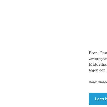
Bron: Omr
zwaargewo
Middelhar
tegen een 
Door: Omroe
Lees h