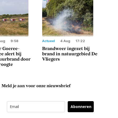
Aug
9:58
Actueel
4 Aug
17:22
 Goeree-
Brandweer ingezet bij
e alert bij
brand in natuurgebied De
tuurbrand door
Vliegers
roogte
Meld je aan voor onze nieuwsbrief
Abonneren