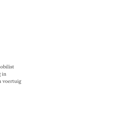
bilist
 in
 voertuig