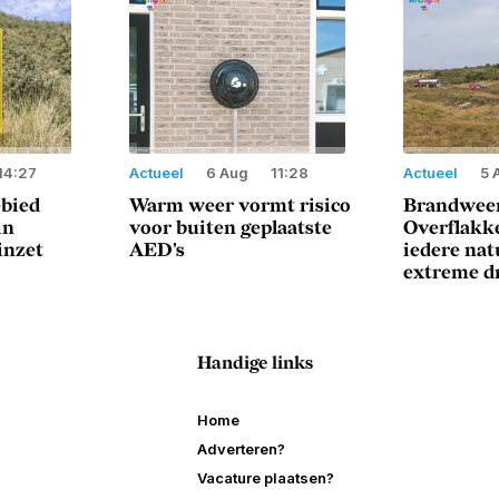
14:27
Actueel
6 Aug
11:28
Actueel
5 
ebied
Warm weer vormt risico
Brandweer
in
voor buiten geplaatste
Overflakke
inzet
AED's
iedere na
extreme d
Handige links
Home
Adverteren?
Vacature plaatsen?