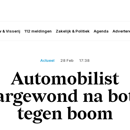
 & Visserij
112 meldingen
Zakelijk & Politiek
Agenda
Adverter
Actueel
28 Feb
17:38
Automobilist
rgewond na bo
tegen boom