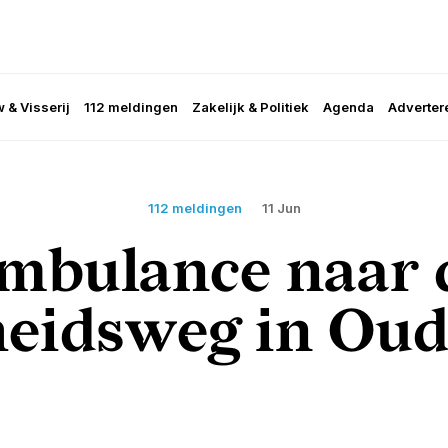
 & Visserij
112 meldingen
Zakelijk & Politiek
Agenda
Adverter
112 meldingen
11 Jun
mbulance naar 
heidsweg in Ou