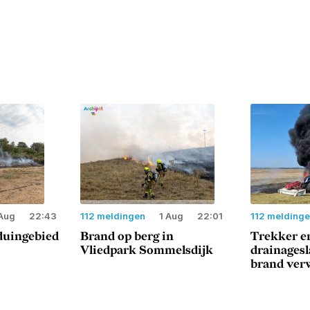
Aug
22:43
112 meldingen
1 Aug
22:01
112 melding
duingebied
Brand op berg in
Trekker e
Vliedpark Sommelsdijk
drainages
brand ver