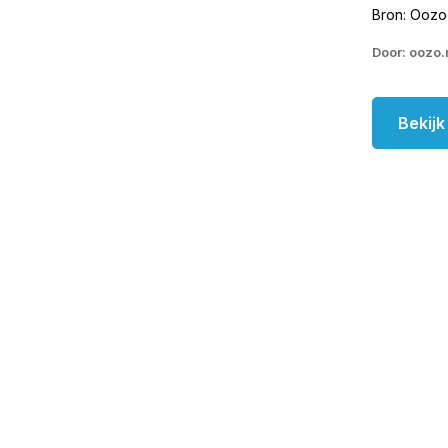
Bron: Oozo
Door: oozo.
Bekij