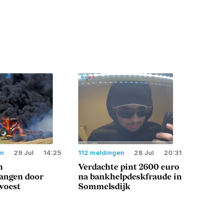
en
29 Jul
14:25
112 meldingen
28 Jul
20:31
n
Verdachte pint 2600 euro
langen door
na bankhelpdeskfraude in
woest
Sommelsdijk