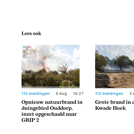
Lees ook
112 meldingen
6 Aug
14:27
112 meldingen
3 
Opnieuw natuurbrand in
Grote brand in 
duingebied Ouddorp,
Kwade Hoek
inzet opgeschaald naar
GRIP 2