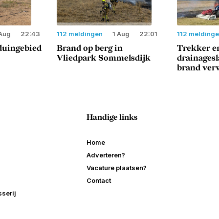
Aug
22:43
112 meldingen
1 Aug
22:01
112 melding
duingebied
Brand op berg in
Trekker e
Vliedpark Sommelsdijk
drainages
brand ver
Handige links
Home
Adverteren?
Vacature plaatsen?
Contact
serij