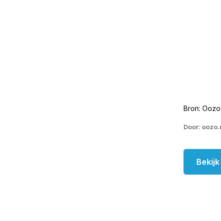
Bron: Oozo
Door: oozo.
Bekij