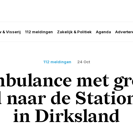
 & Visserij
112 meldingen
Zakelijk & Politiek
Agenda
Adverter
112 meldingen
24 Oct
bulance met gr
 naar de Stati
in Dirksland