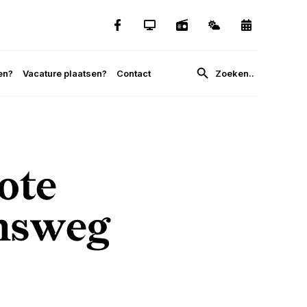
en?
Vacature plaatsen?
Contact
ote
onsweg