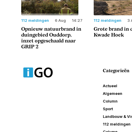
112 meldingen
6 Aug
14:27
112 meldingen
3 
Opnieuw natuurbrand in
Grote brand in 
duingebied Ouddorp,
Kwade Hoek
inzet opgeschaald naar
GRIP 2
Categorieën
Actueel
Algemeen
Column
Sport
Landbouw & Vis
112 meldingen
Column