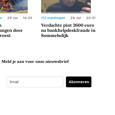
en
29 Jul
14:25
112 meldingen
28 Jul
20:31
n
Verdachte pint 2600 euro
langen door
na bankhelpdeskfraude in
woest
Sommelsdijk
Meld je aan voor onze nieuwsbrief
Abonneren