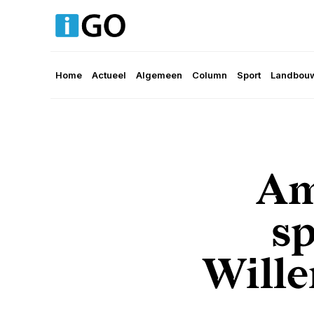
Home
Actueel
Algemeen
Column
Sport
Landbouw
Am
sp
Wille