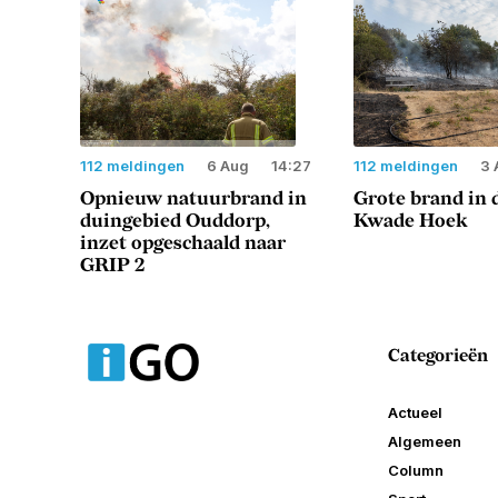
112 meldingen
6 Aug
14:27
112 meldingen
3 
Opnieuw natuurbrand in
Grote brand in 
duingebied Ouddorp,
Kwade Hoek
inzet opgeschaald naar
GRIP 2
Categorieën
Actueel
Algemeen
Column