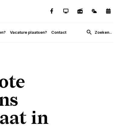
en?
Vacature plaatsen?
Contact
ote
ins
aat in