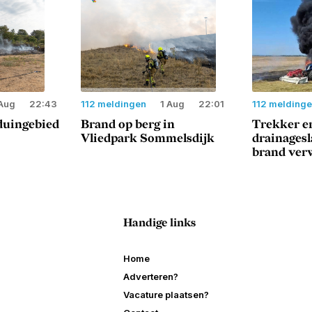
Aug
22:43
112 meldingen
1 Aug
22:01
112 melding
duingebied
Brand op berg in
Trekker e
Vliedpark Sommelsdijk
drainages
brand ver
Handige links
Home
Adverteren?
Vacature plaatsen?