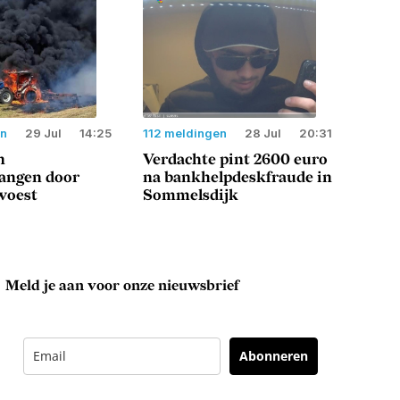
en
29 Jul
14:25
112 meldingen
28 Jul
20:31
n
Verdachte pint 2600 euro
langen door
na bankhelpdeskfraude in
woest
Sommelsdijk
Meld je aan voor onze nieuwsbrief
Abonneren