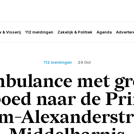
 & Visserij
112 meldingen
Zakelijk & Politiek
Agenda
Adverter
112 meldingen
24 Oct
bulance met gr
oed naar de Pr
m-Alexanderstr