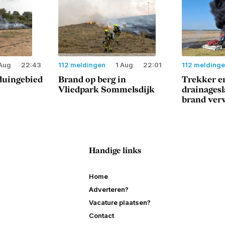
Aug
22:43
112 meldingen
1 Aug
22:01
112 melding
duingebied
Brand op berg in
Trekker e
Vliedpark Sommelsdijk
drainages
brand ver
Handige links
Home
Adverteren?
Vacature plaatsen?
Contact