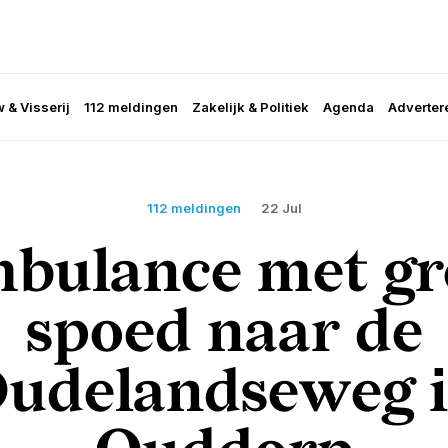
 & Visserij
112 meldingen
Zakelijk & Politiek
Agenda
Adverter
112 meldingen
22 Jul
bulance met gr
spoed naar de
udelandseweg 