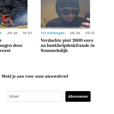
en
29 Jul
14:25
112 meldingen
28 Jul
20:31
n
Verdachte pint 2600 euro
langen door
na bankhelpdeskfraude in
woest
Sommelsdijk
Meld je aan voor onze nieuwsbrief
Abonneren