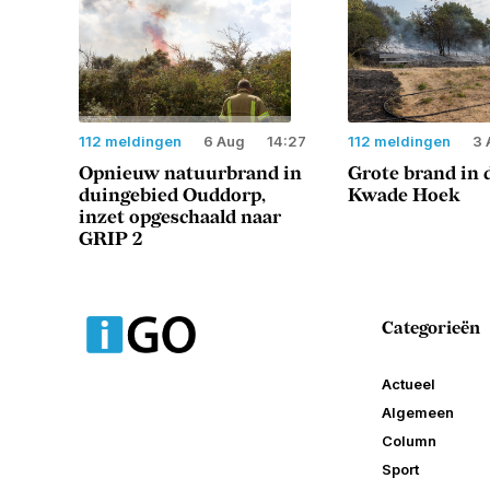
112 meldingen
6 Aug
14:27
112 meldingen
3 
Opnieuw natuurbrand in
Grote brand in 
duingebied Ouddorp,
Kwade Hoek
inzet opgeschaald naar
GRIP 2
Categorieën
Actueel
Algemeen
Column
Sport