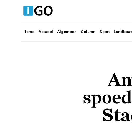
Home
Actueel
Algemeen
Column
Sport
Landbouw
Am
spoed
Sta