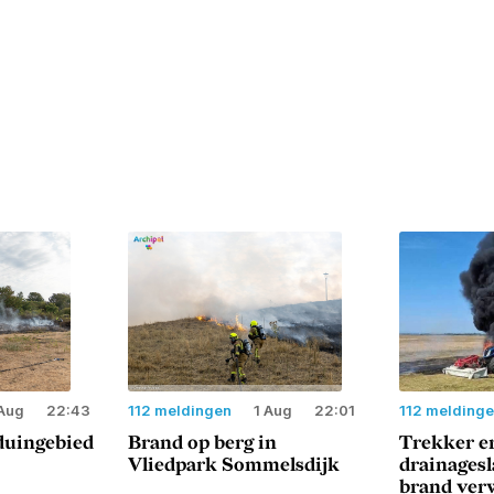
Aug
22:43
112 meldingen
1 Aug
22:01
112 melding
duingebied
Brand op berg in
Trekker e
Vliedpark Sommelsdijk
drainages
brand ver