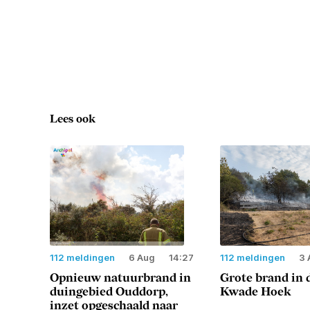
Lees ook
112 meldingen
6 Aug
14:27
112 meldingen
3 
Opnieuw natuurbrand in
Grote brand in 
duingebied Ouddorp,
Kwade Hoek
inzet opgeschaald naar