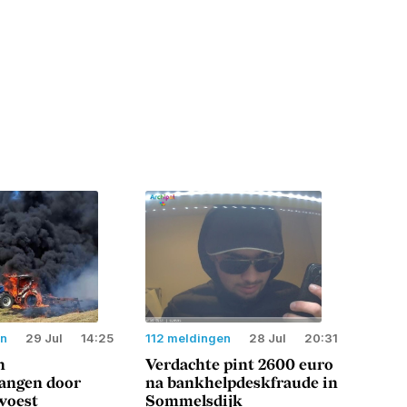
en
29 Jul
14:25
112 meldingen
28 Jul
20:31
n
Verdachte pint 2600 euro
langen door
na bankhelpdeskfraude in
woest
Sommelsdijk