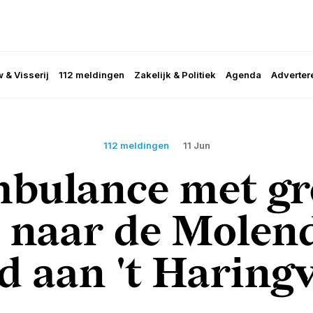
 & Visserij
112 meldingen
Zakelijk & Politiek
Agenda
Adverter
112 meldingen
11 Jun
bulance met gr
 naar de Molend
d aan 't Haringv