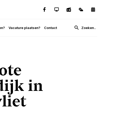
en?
Vacature plaatsen?
Contact
ote
ijk in
liet