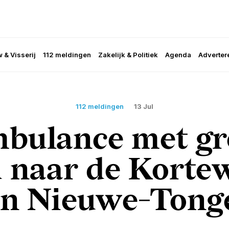
 & Visserij
112 meldingen
Zakelijk & Politiek
Agenda
Adverter
112 meldingen
13 Jul
bulance met gr
 naar de Korte
in Nieuwe-Tong