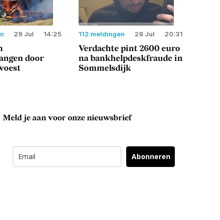
en
29 Jul
14:25
112 meldingen
28 Jul
20:31
n
Verdachte pint 2600 euro
langen door
na bankhelpdeskfraude in
woest
Sommelsdijk
Meld je aan voor onze nieuwsbrief
Abonneren