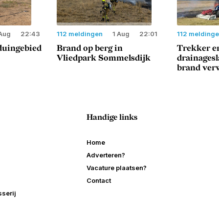
Aug
22:43
112 meldingen
1 Aug
22:01
112 melding
duingebied
Brand op berg in
Trekker e
Vliedpark Sommelsdijk
drainages
brand ver
Handige links
Home
Adverteren?
Vacature plaatsen?
Contact
serij