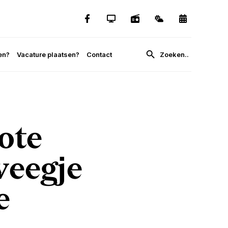
en?
Vacature plaatsen?
Contact
ote
weegje
e