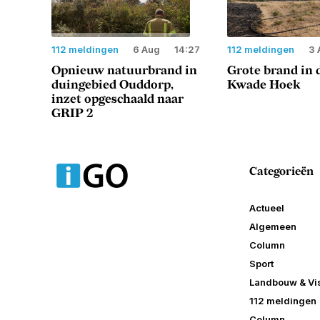
112 meldingen
6 Aug
14:27
112 meldingen
3 
Opnieuw natuurbrand in
Grote brand in 
duingebied Ouddorp,
Kwade Hoek
inzet opgeschaald naar
GRIP 2
Categorieën
Actueel
Algemeen
Column
Sport
Landbouw & Vis
112 meldingen
Column