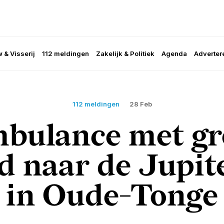
 & Visserij
112 meldingen
Zakelijk & Politiek
Agenda
Adverter
112 meldingen
28 Feb
bulance met gr
d naar de Jupit
in Oude-Tonge