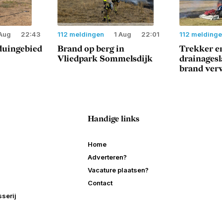
Aug
22:43
112 meldingen
1 Aug
22:01
112 melding
duingebied
Brand op berg in
Trekker e
Vliedpark Sommelsdijk
drainages
brand ver
Handige links
Home
Adverteren?
Vacature plaatsen?
Contact
serij