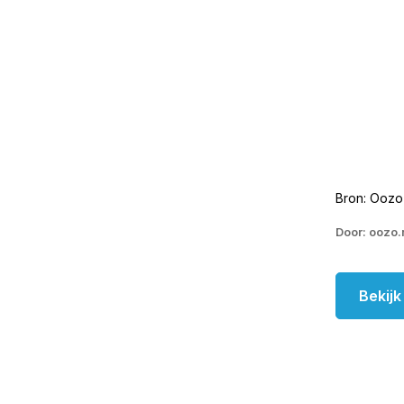
Bron: Oozo
Door: oozo.
Bekij