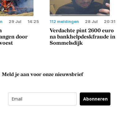
en
29 Jul
14:25
112 meldingen
28 Jul
20:31
n
Verdachte pint 2600 euro
langen door
na bankhelpdeskfraude in
woest
Sommelsdijk
Meld je aan voor onze nieuwsbrief
Abonneren