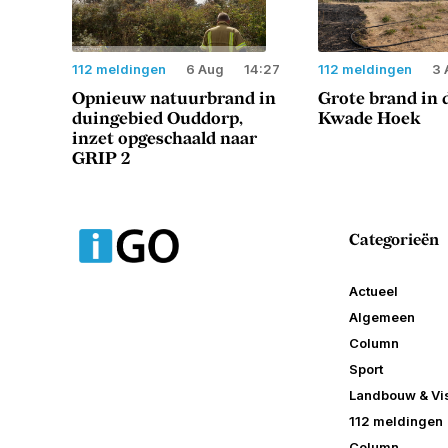
112 meldingen
6 Aug
14:27
112 meldingen
3 
Opnieuw natuurbrand in
Grote brand in 
duingebied Ouddorp,
Kwade Hoek
inzet opgeschaald naar
GRIP 2
Categorieën
Actueel
Algemeen
Column
Sport
Landbouw & Vis
112 meldingen
Column