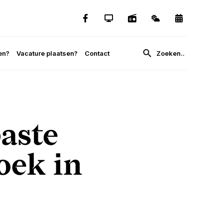
en?
Vacature plaatsen?
Contact
aste
oek in