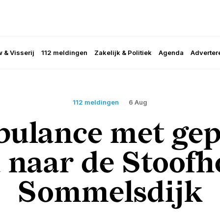
 & Visserij
112 meldingen
Zakelijk & Politiek
Agenda
Adverter
112 meldingen
6 Aug
ulance met gep
 naar de Stoofh
Sommelsdijk