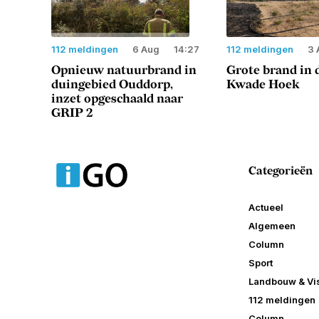
112 meldingen
6 Aug
14:27
112 meldingen
3 
Opnieuw natuurbrand in
Grote brand in 
duingebied Ouddorp,
Kwade Hoek
inzet opgeschaald naar
GRIP 2
Categorieën
Actueel
Algemeen
Column
Sport
Landbouw & Vis
112 meldingen
Column