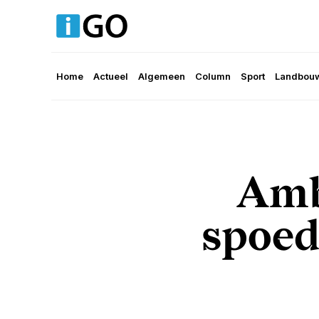
Home
Actueel
Algemeen
Column
Sport
Landbouw
Amb
spoed