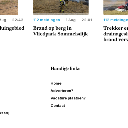
Aug
22:43
112 meldingen
1 Aug
22:01
112 melding
duingebied
Brand op berg in
Trekker e
Vliedpark Sommelsdijk
drainages
brand ver
Handige links
Home
Adverteren?
Vacature plaatsen?
Contact
serij