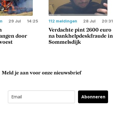
en
29 Jul
14:25
112 meldingen
28 Jul
20:31
n
Verdachte pint 2600 euro
langen door
na bankhelpdeskfraude in
woest
Sommelsdijk
Meld je aan voor onze nieuwsbrief
Abonneren