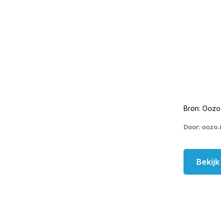
Bron: Oozo
Door: oozo.
Bekij