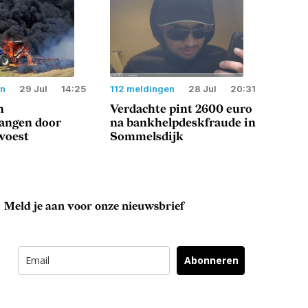
en
29 Jul
14:25
112 meldingen
28 Jul
20:31
n
Verdachte pint 2600 euro
langen door
na bankhelpdeskfraude in
woest
Sommelsdijk
Meld je aan voor onze nieuwsbrief
Abonneren