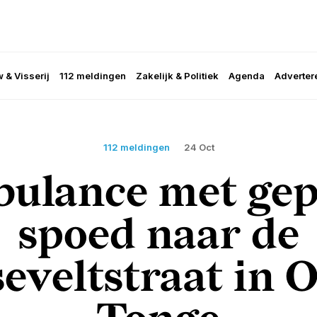
 & Visserij
112 meldingen
Zakelijk & Politiek
Agenda
Adverter
112 meldingen
24 Oct
ulance met gep
spoed naar de
eveltstraat in 