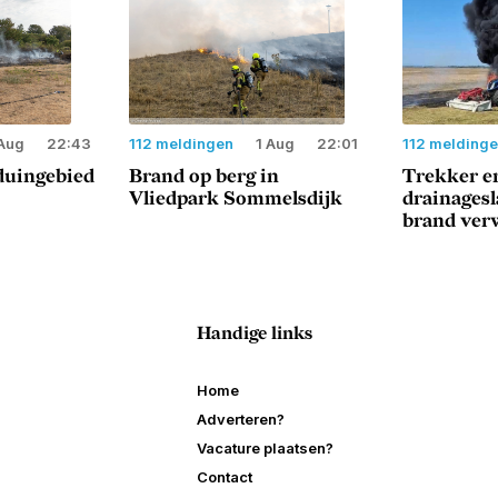
Aug
22:43
112 meldingen
1 Aug
22:01
112 melding
duingebied
Brand op berg in
Trekker e
Vliedpark Sommelsdijk
drainages
brand ver
Handige links
Home
Adverteren?
Vacature plaatsen?
Contact