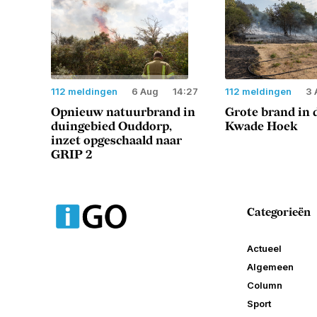
112 meldingen
6 Aug
14:27
112 meldingen
3 
Opnieuw natuurbrand in
Grote brand in 
duingebied Ouddorp,
Kwade Hoek
inzet opgeschaald naar
GRIP 2
Categorieën
Actueel
Algemeen
Column
Sport