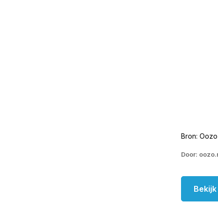
Bron: Oozo
Door: oozo.
Bekij