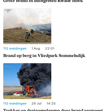
Grote brand in duingebied Kwade Hoek
112 meldingen
1 Aug
22:01
Brand op berg in Vliedpark Sommelsdijk
112 meldingen
29 Jul
14:25
Trekker en drainageslangen door brand verwoest