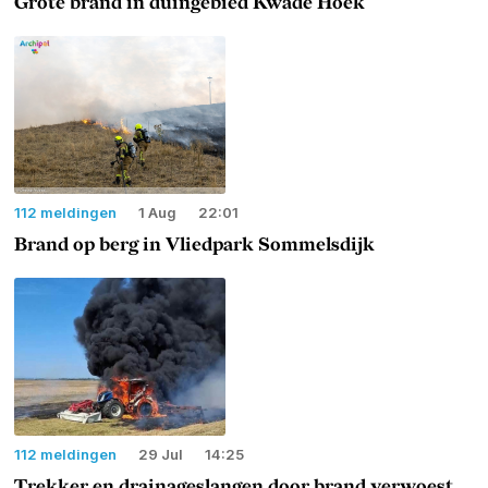
Grote brand in duingebied Kwade Hoek
112 meldingen
1 Aug
22:01
Brand op berg in Vliedpark Sommelsdijk
112 meldingen
29 Jul
14:25
Trekker en drainageslangen door brand verwoest