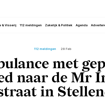
 & Visserij
112 meldingen
Zakelijk & Politiek
Agenda
Adverter
112 meldingen
28 Feb
ulance met gep
ed naar de Mr 
traat in Stell