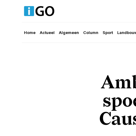
Home
Actueel
Algemeen
Column
Sport
Landbouw
Amb
spo
Caus