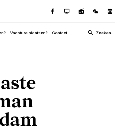
en?
Vacature plaatsen?
Contact
aste
Iman
endam