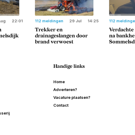
Aug
22:01
112 meldingen
29 Jul
14:25
112 melding
n
Trekker en
Verdachte
elsdijk
drainageslangen door
na bankhe
brand verwoest
Sommelsd
Handige links
Home
Adverteren?
Vacature plaatsen?
Contact
serij