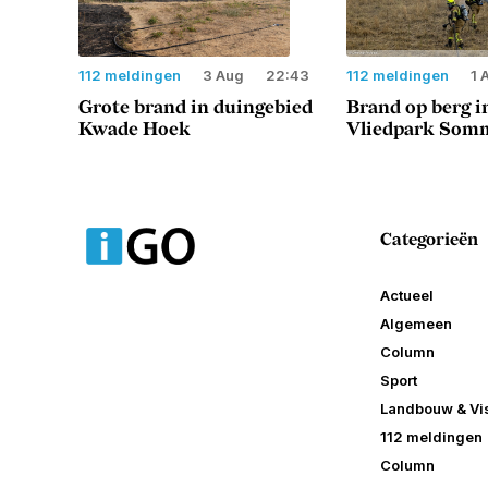
112 meldingen
3 Aug
22:43
112 meldingen
1 
Grote brand in duingebied
Brand op berg i
Kwade Hoek
Vliedpark Somm
Categorieën
Actueel
Algemeen
Column
Sport
Landbouw & Vis
112 meldingen
Column