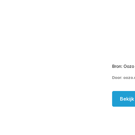
Bron: Oozo
Door: oozo.
Bekij