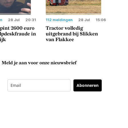
en
28 Jul
20:31
112 meldingen
28 Jul
15:06
 pint 2600 euro
Tractor volledig
lpdeskfraude in
uitgebrand bij Slikken
ijk
van Flakkee
Meld je aan voor onze nieuwsbrief
Abonneren