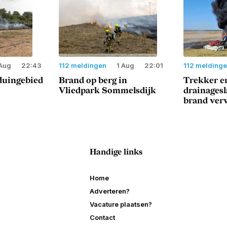
Aug
22:43
112 meldingen
1 Aug
22:01
112 melding
duingebied
Brand op berg in
Trekker e
Vliedpark Sommelsdijk
drainages
brand ver
Handige links
Home
Adverteren?
Vacature plaatsen?
Contact