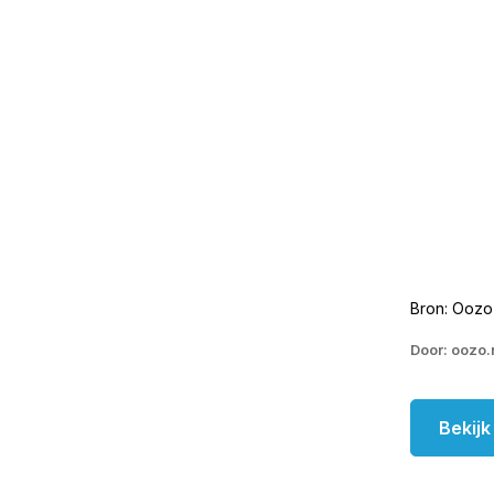
Bron: Oozo
Door: oozo.
Bekij