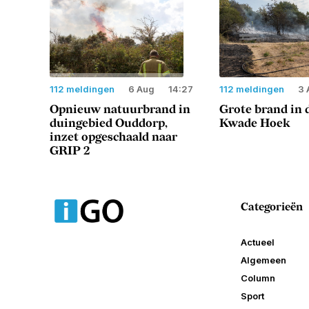
112 meldingen
6 Aug
14:27
112 meldingen
3 
Opnieuw natuurbrand in
Grote brand in 
duingebied Ouddorp,
Kwade Hoek
inzet opgeschaald naar
GRIP 2
Categorieën
Actueel
Algemeen
Column
Sport