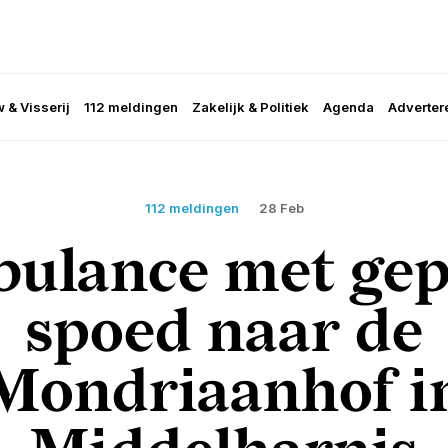
 & Visserij
112 meldingen
Zakelijk & Politiek
Agenda
Adverter
112 meldingen
28 Feb
ulance met gep
spoed naar de
Mondriaanhof i