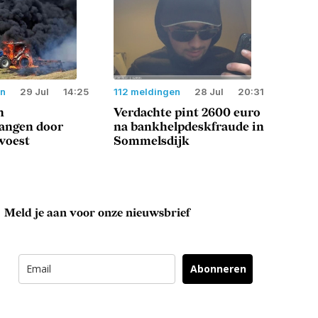
en
29 Jul
14:25
112 meldingen
28 Jul
20:31
n
Verdachte pint 2600 euro
langen door
na bankhelpdeskfraude in
woest
Sommelsdijk
Meld je aan voor onze nieuwsbrief
Abonneren