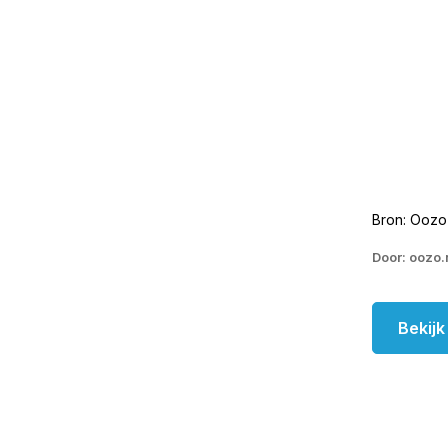
Bron: Oozo
Door: oozo.
Bekij