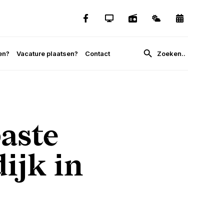
en?
Vacature plaatsen?
Contact
aste
ijk in