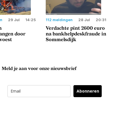
en
29 Jul
14:25
112 meldingen
28 Jul
20:31
n
Verdachte pint 2600 euro
langen door
na bankhelpdeskfraude in
woest
Sommelsdijk
Meld je aan voor onze nieuwsbrief
Abonneren