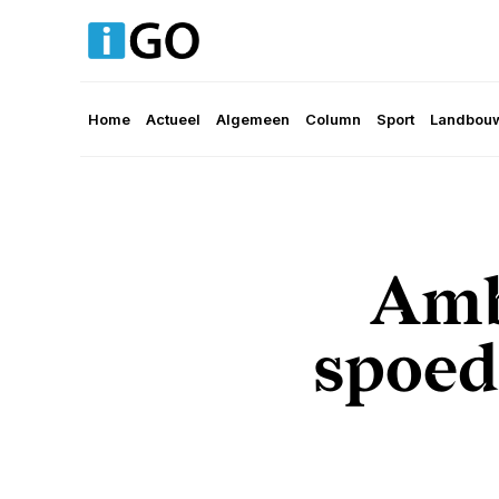
Home
Actueel
Algemeen
Column
Sport
Landbouw
Amb
spoed