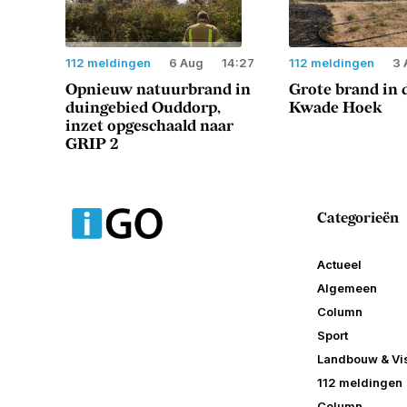
112 meldingen
6 Aug
14:27
112 meldingen
3 
Opnieuw natuurbrand in
Grote brand in 
duingebied Ouddorp,
Kwade Hoek
inzet opgeschaald naar
GRIP 2
Categorieën
Actueel
Algemeen
Column
Sport
Landbouw & Vis
112 meldingen
Column