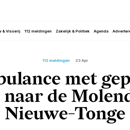
 & Visserij
112 meldingen
Zakelijk & Politiek
Agenda
Adverter
112 meldingen
23 Apr
ulance met gep
 naar de Molend
Nieuwe-Tonge