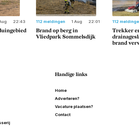
Aug
22:43
112 meldingen
1 Aug
22:01
112 melding
duingebied
Brand op berg in
Trekker e
Vliedpark Sommelsdijk
drainages
brand ver
Handige links
Home
Adverteren?
Vacature plaatsen?
Contact
serij